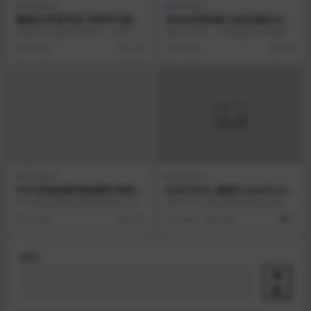
网站源码
网站源码
最新分享某洋发卡程序PJ版源
本站在用的杨小杰在线多功能
码,带三种最新模板.
工具箱源码免费分享
这款是7月最新可用版本，自带三款
程序介绍 01、首页底部友情链接 0
模板,看上图, 不喜欢这款的可以关
2、网站公告页面功能 03、内置留
8 年前
234
8 年前
400
注之前发的 &...
言管理功能...
网站源码
网站源码
PHP在线加密系统源码 陌屿云
ARZITHEC-建筑PowerPoint
加密V6.0 带安装说明
模板
PHP在线加密系统源码 陌屿云加密
ARZITHEC-建筑演示模板始终具有
V6.0 带安装说明 源码说明： 上传
令人惊叹的现代设计理念，可在每
7 年前
191
6 年前
446
0
源码后打...
张幻灯片上带...
搜索
搜
索