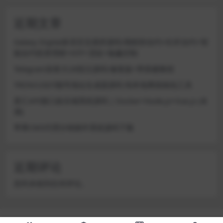
近期文章
Galaxy Digital多语言交易所源码/期权秒合约+杠杆合约+智
能合约投资理财+NTF+贷款+输赢控制
Telegram加拿大28投注源码/修复版+带搭建教程
TRON/USDT靓号地址生成器源码 纯本地离线钱包工具
星汇API接口娱乐城系统源码 | Docker+Node.js+Vue.js (未
测)
苹果CMS代理分销插件系统源码下载
近期评论
您尚未收到任何评论。