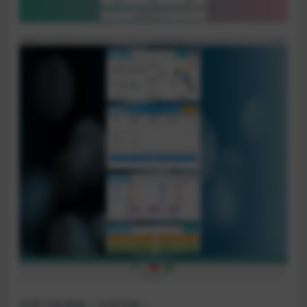
内带16套模板！任意切换！