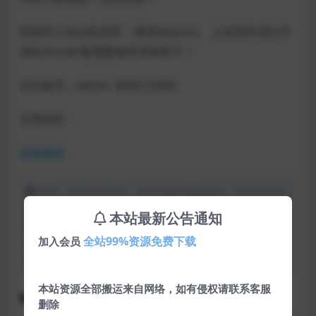
把程序上传主机空间 （要求php5.6） 上传完毕后打开
域名/install 配置数据库安装即可！
后台账号：admin 密码123456
文章附件
蓝奏网盘
声明：本站所有文章，如无特殊说明或标注，均为本站原
创发布。任何个人或组织，在未征得本站同意时，禁止复
本站最新公告通知
制、盗用、采集、发布本站内容到任何网站、书籍等各类媒
全站99%资源免费下载
加入会员
体平台。如若本站内容侵犯了原著者的合法权益，可联系我
们进行处理。
本站资源全部搬运来自网络，如有侵权请联系客服
下载
免费
支付
源码
网站源码
删除