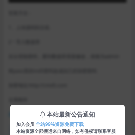
安装方法：
1、上传源码到主机
2丶导入数据库
后台登陆密码，要到数据库里面修改，表格为admin
将pass里的md5密码改成自己的加密密码
加密地址:http://cmd5.com
文章附件
本站最新公告通知
蓝奏网盘
全站99%资源免费下载
加入会员
声明：本站所有文章，如无特殊说明或标注，均为本站原
本站资源全部搬运来自网络，如有侵权请联系客服