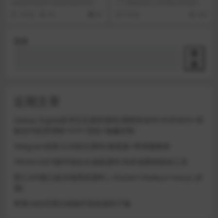
页 可链接小狐狸 TP im钱包
享
dapp区块链NFT铸造自适应单页 可
个人网盘源码上传到根目录就好了
web3 react源码
链接小狐狸 TP im钱包 web3 re...
文章附件 蓝奏网盘
2 年前
49
60
8 年前
204
搜索
搜
索
近期文章
Galaxy Digital多语言交易所源码/期权秒合约+杠杆合约+智
能合约投资理财+NTF+贷款+输赢控制
Telegram加拿大28投注源码/修复版+带搭建教程
TRON/USDT靓号地址生成器源码 纯本地离线钱包工具
星汇API接口娱乐城系统源码 | Docker+Node.js+Vue.js (未
测)
苹果CMS代理分销插件系统源码下载