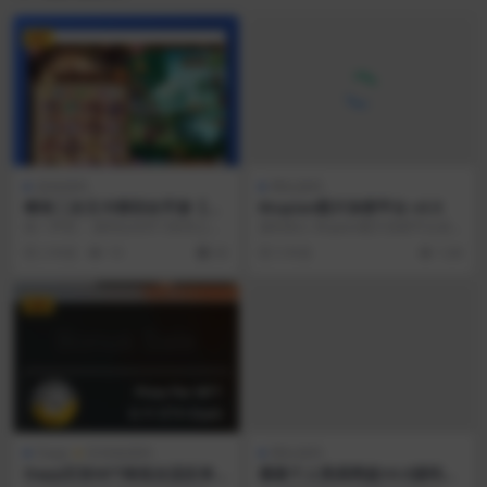
VIP
游戏源码
网站源码
稀有二次元卡牌回合手游【宝
8tupian图片加密平台 v3.5
石新光速神朱竹清6.5万级内购
统一声明： 源码仅供学习研究之
源码简介 8tupian图片加密平台采
版】最新整理Linux手工服务
用，请勿商用或者其他违法用途，
用 php mysql php版本为php...
2 年前
19
30
5 年前
1.6K
端+多区跨服+GM授权后台+安
产生其他后果与本站无...
卓+详细搭建教程+视频教程
VIP
Dapp
区块链源码
网站源码
Dapp区块NFT铸造自适应单
最新个人简易网盘V4.0源码分