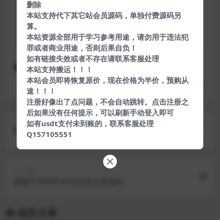
删除
创发布。任何个人或组织，在未征得本站同意时，禁止复
本站支持代下其它站会员源码，单独付费源码另
制、盗用、采集、发布本站内容到任何网站、书籍等各类媒
算。
体平台。如若本站内容侵犯了原著者的合法权益，可联系我
本站资源全部用于学习参考用途，请勿用于违法犯
们进行处理。
罪或者商业用途，否则后果自负！
如有链接失效或者不存在请联系客服处理
下载
免费
源码
网站源码
本站支持搬运！！！
本站会员即将恢复原价，现在价格为半价，预购从
分享
收藏
点赞(
0
)
速！！！
注册好像出了点问题，不会自动跳转。点击注册之
后如果没有任何提示，可以刷新手动登入即可
如有usdt支付未到账的，联系客服处理
上一篇
Q157105551
页游2019总结版【魔女奇侠传】白发魔女一键即玩
服务端
下一篇
最新THINKPHP仿百度文库源码
相关文章