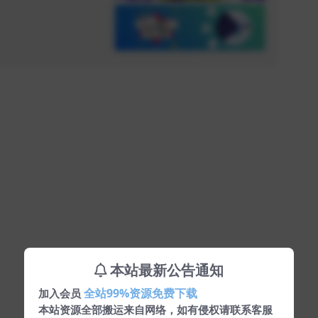
本站最新公告通知
全站99%资源免费下载
加入会员
本站资源全部搬运来自网络，如有侵权请联系客服