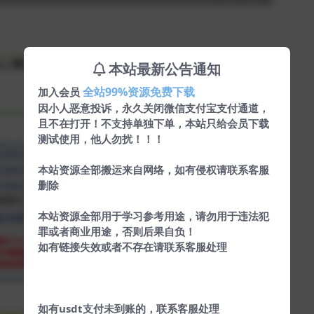
本站最新公告通知
全站99%资源免费下载
加入会员
因小人恶意投诉，永久关闭微信支付宝支付通道，
且不在打开！不支持单独下单，本站只给会员下载
测试使用，他人勿扰！！！
本站资源全部搬运来自网络，如有侵权请联系客服
删除
本站资源全部用于学习参考用途，请勿用于违法犯
罪或者商业用途，否则后果自负！
如有链接失效或者不存在请联系客服处理
如有usdt支付未到账的，联系客服处理