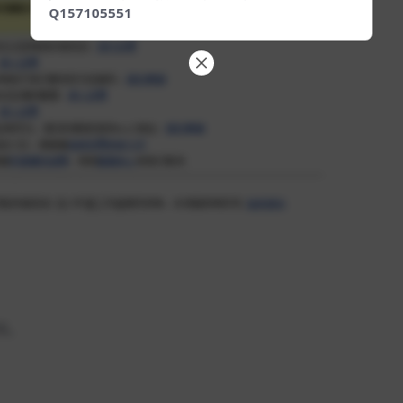
Q157105551
玩。