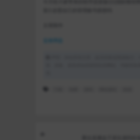
今天给大家带来的程序是新版QQ国际教程网源码
装3.设置自己的管理账号跟密码
文章附件
蓝奏网盘
声明：本站所有文章，如无特殊说明或标注，
用、采集、发布本站内容到任何网站、书籍等各
理。
下载
免费
源码
网站源码
资源
聚合直播盒子原生源码价值