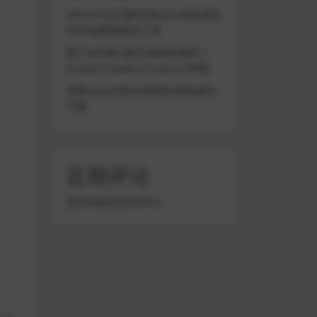
TRON/USDT靓号地址生成器源码
纯本地离线钱包工具
星汇API接口娱乐城系统源码 |
Docker+Node.js+Vue.js (未测)
苹果CMS代理分销插件系统源码
下载
近期评论
您尚未收到任何评论。