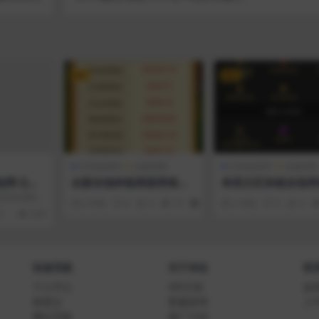
VIP
VIP
区块链源码
金融理财
区块链源码
金融理财
网 QQ
全新农场种植果园养殖金
单英文区块链农场养
站源码
融理财网站系统源码 淘金
拟币农场
QQ自动跳浏
2 年前
0
0
73
99
2 年前
0
0
农场
pi失效后自
0
328
快速导航
关于本站
联
个人中心
VIP介绍
如
标签云
客服咨询
人
网址导航
推广计划