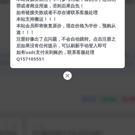
1上传到你的空间/服务器，然后解压2.运行域名/install进
罪或者商业用途，否则后果自负！
如有链接失效或者不存在请联系客服处理
本站支持搬运！！！
本站会员即将恢复原价，现在价格为半价，预购从
速！！！
注册好像出了点问题，不会自动跳转。点击注册之
后如果没有任何提示，可以刷新手动登入即可
如有usdt支付未到账的，联系客服处理
均为本站原创发布。任何个人或组织，在未征得本站同意时，禁止复制、
Q157105551
类媒体平台。如若本站内容侵犯了原著者的合法权益，可联系我们进行处
分享
收藏
点赞
上一篇
下一篇
2000元
2019版自动发卡平台+码支付接口