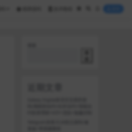
源码
棋牌源码
技术教程
登录
搜索
搜
索
近期文章
Galaxy Digital多语言交易所源
码/期权秒合约+杠杆合约+智能合
约投资理财+NTF+贷款+输赢控制
Telegram加拿大28投注源码/修
复版+带搭建教程