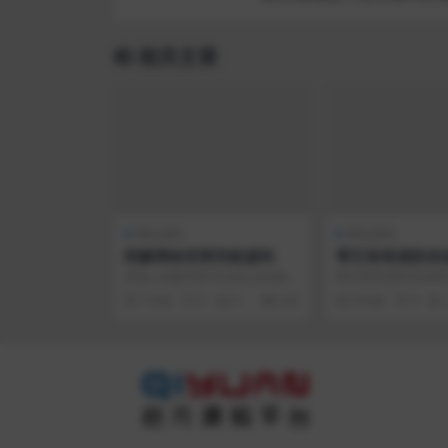
相关文章
网站源码
网站源码
阿豪网络官网导航源码
零艺客简易防洪短
自动跳浏览器网
直接上传解压即可index.php修改
零艺客简易防洪短网
信息! 文章附件 蓝奏网盘
览器网站源码 防洪a
7 年前
0
0
220
8 年前
0
行更换即可！ 使用...