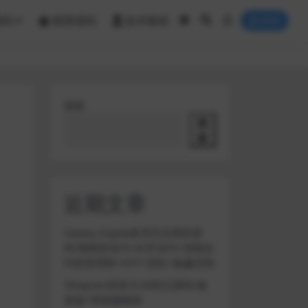
源码
棋牌源码
技术教程
登录
搜索
搜
索
近期文章
Galaxy Digital多语言交易所源
码/期权秒合约+杠杆合约+智能合
约投资理财+NTF+贷款+输赢控制
Telegram加拿大28投注源码/修
复版+带搭建教程