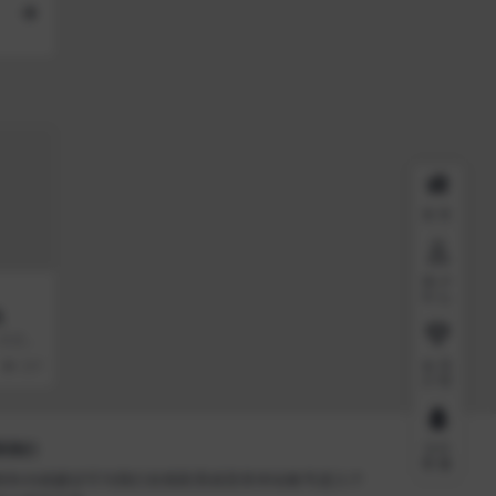
首页
用户
中心
码
，自适应
度效果不
会员
237
介绍
QQ
系我们
客服
有BUG或建议可与我们在线联系或登录本站账号进入个