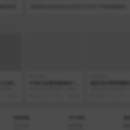
上一篇
下一篇
需数据库
最新精仿价值50元的DEDECMS115资源网源码
网站源码
网站源码
小丑404
HTML5全屏页面滚动个人
响应式Ds网官网源
简历模板
页面模板，
HTML5全屏页面滚动个人简历模
Ds系统响应式官网源码
板，响应式设计，自适应屏幕分
各大浏览器 页面响应速
0
174
5 年前
0
0
428
7 年前
0
0
辨率，兼容PC端和手...
错。 文章附件 蓝奏...
快速导航
关于本站
联
个人中心
VIP介绍
如