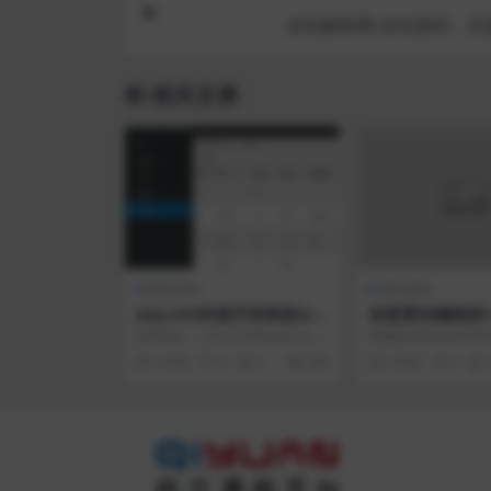
全民解析网-全站源码，无
相关文章
网站源码
网站源码
asp.net快速开发框架(eF
创意黑色蝙蝠侠/
rameWork) v4.0.5
页面源码
源码简介： eFrameWork(asp.n
黑蝙蝠侠的创意404
et)开发框架(以下简称框架)是E
动画效果。
5 年前
0
0
290
5 年前
0
客...