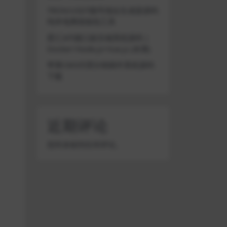
TRON/USDT靓号地址生成器源码
纯本地离线钱包工具
星汇API接口娱乐城系统源码 |
Docker+Node.js+Vue.js (未测)
苹果CMS代理分销插件系统源码
下载
近期评论
您尚未收到任何评论。