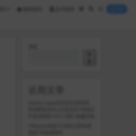
源码
棋牌源码
技术教程
登录
搜索
搜
索
近期文章
Galaxy Digital多语言交易所源
码/期权秒合约+杠杆合约+智能合
约投资理财+NTF+贷款+输赢控制
Telegram加拿大28投注源码/修
复版+带搭建教程