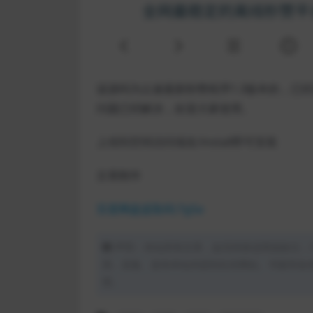
该源码为云速最新秒赞程序1.3版本的，已
问题已经解决，欢迎大家使用。
上传到空间访问域名/install即可安装
文章附件
百度网盘提取码:7g5a
声明：本站所有文章，如无特殊说明或标注，
用、采集、发布本站内容到任何网站、书籍等各
理。