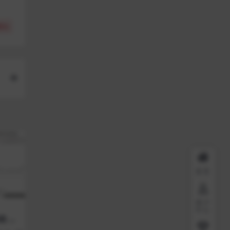
(
0
)
首页
用户
中心
统 准
报名表