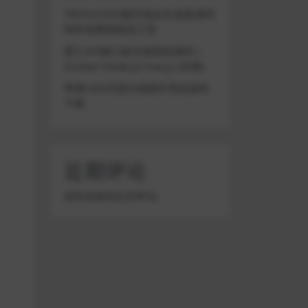
TRON/USDT靓号地址生成器源码
纯本地离线钱包工具
星汇API接口娱乐城系统源码 |
Docker+Node.js+Vue.js (未测)
苹果CMS代理分销插件系统源码
下载
近期评论
您尚未收到任何评论。