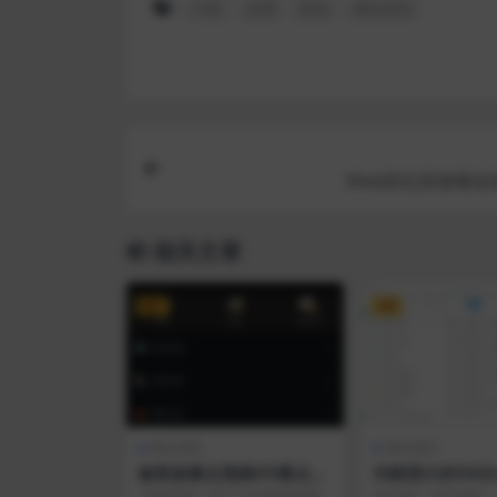
下载
免费
源码
网站源码
Web防红防报毒短
相关文章
VIP
VIP
网站源码
网站源码
修复版爆点逃跑H5爆点竞
功能强大的OA办
猜娱乐火箭逃跑区块链游
rm客户管理系统
【修复版】20211025修复版爆
此OA是一款开源的