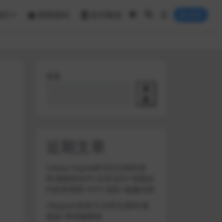
源码
棋牌源码
技术教程
登录
搜索
搜
索
近期文章
Galaxy Digital多语言交易所源
码/期权秒合约+杠杆合约+智能合
约投资理财+NTF+贷款+输赢控制
Telegram加拿大28投注源码/修
复版+带搭建教程