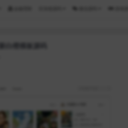
金融理财
区块链源码
微信源码
游戏
清新白橙模板源码
0