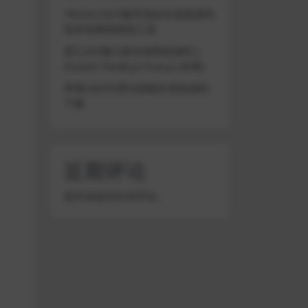
TRON/USDT靓号地址生成器源码
纯本地离线钱包工具
星汇API接口娱乐城系统源码 |
Docker+Node.js+Vue.js (未测)
苹果CMS代理分销插件系统源码
下载
近期评论
您尚未收到任何评论。