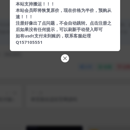
本站支持搬运！！！
本站会员即将恢复原价，现在价格为半价，预购从
速！！！
注册好像出了点问题，不会自动跳转。点击注册之
均为本站原创发布。任何个人或组织，在未征得本站同意时，禁止复制、
后如果没有任何提示，可以刷新手动登入即可
类媒体平台。如若本站内容侵犯了原著者的合法权益，可联系我们进行处
如有usdt支付未到账的，联系客服处理
Q157105551
网站源码
分享
收藏
点赞
上一篇
下一篇
支付版）
单页面自适应官网源码