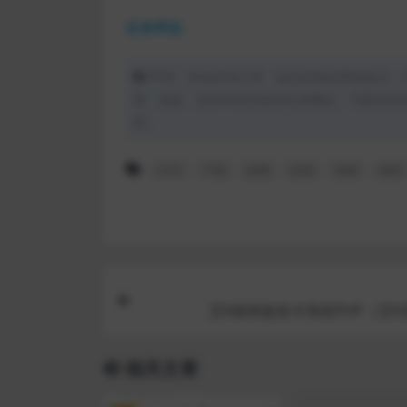
蓝奏网盘
声明：本站所有文章，如无特殊说明或标注，
用、采集、发布本站内容到任何网站、书籍等各
理。
CMS
下载
免费
影视
模板
源码
艾K精简版发卡系统PHP（艾K
相关文章