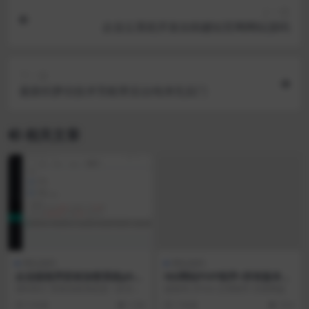
上一篇
企业云系统开发自助建站官网网站源码
下一篇
最新织梦仿技术导航带后台纯净无后门
相关文章
网站源码
网站源码
企业级程序苏林加密系统php
NG网站PHP程序+所有版本更
加密的程序源码sg11加密xen
新包+视频搭建教程
源码简介 苏林加密系统是一款专门
提取码: 87mn 文章附件 百度网盘
d加密goto加密Leave加密en
为php加密的程序，支持sg11加
5 年前
1.5K
7 年前
314