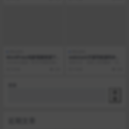
php加密NoName加密
密、xend加...
网站源码
网站源码
WordPress电影视频资源下载
webstack开源导航源码本地
网站主题zmovie
静态化版
zmovie主题是一款专为电影站制作
安装方法： 直接上传到服务 一言、
的wordpress视频主题，如果想通
和风天气的api建议大家自己注册换
8 年前
226
5 年前
336
过wo...
成自己的，每...
搜索
搜
索
近期文章