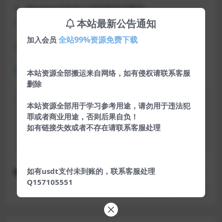
1、将player文件夹上传至根目录覆盖
本站最新公告通知
2、将shou文件夹上传到template目录里
全站99%资源免费下载
加入会员
文章附件
蓝奏网盘
本站资源全部搬运来自网络，如有侵权请联系客服
删除
声明：本站所有文章，如无特殊说明或标注，均为本站原
本站资源全部用于学习参考用途，请勿用于违法犯
创发布。任何个人或组织，在未征得本站同意时，禁止复
罪或者商业用途，否则后果自负！
制、盗用、采集、发布本站内容到任何网站、书籍等各类媒
如有链接失效或者不存在请联系客服处理
体平台。如若本站内容侵犯了原著者的合法权益，可联系我
们进行处理。
如有usdt支付未到账的，联系客服处理
CMS
下载
免费
影视
模板
源码
网站源码
Q157105551
分享
收藏
点赞(
0
)