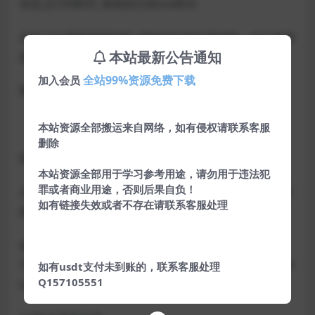
自定义CSS样式: 添加自己的css样式
自定义头部和底部代码: 添加自己的头尾代码，如广告联
本站最新公告通知
盟等
全站99%资源免费下载
加入会员
网站统计代码: 说多了等于扯淡
首页：
本站资源全部搬运来自网络，如有侵权请联系客服
删除
获取更多图标，点击查看各种图标代码;
本站资源全部用于学习参考用途，请勿用于违法犯
罪或者商业用途，否则后果自负！
点赞墙、评论墙等独立页面怎么设置? 后台-页面-新建页
如有链接失效或者不存在请联系客服处理
面-选择页面模版，保存即可。
链接功能怎么玩出来? 如果后台有链接功能的说明已经
可以实现了，没有链接功能的请安装wp官方自己的插件
如有usdt支付未到账的，联系客服处理
Q157105551
link-manager即可