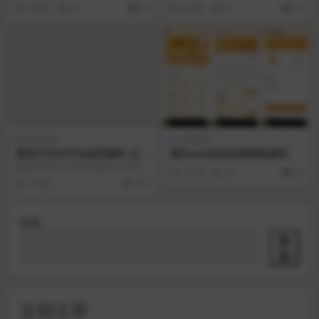
教程
系统源码_软件下载系统_附安装教
到的最实用的一款授权系统了。 功
4 年前
32
10
4 年前
47
10
程 带卡密功...
能挺多的 网络验...
VIP
网站源码
金融理财
第四方支付平台程序源码_云计
海外usdt挖K投资理财源码
费系统源码
第四方支付平台程序源码_云计费系
2 年前
56
99
统源码程序为PHP+MYSQL，服务
7 年前
213
器需支持ht...
搜索
搜
索
近期文章