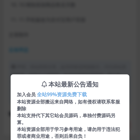
10.增加添加商品售后天数
11.手机版改为支付宝用户页面
文章附件
蓝奏网盘
声明：本站所有文章，如无特殊说明或标注，均为本站原
创发布。任何个人或组织，在未征得本站同意时，禁止复
制、盗用、采集、发布本站内容到任何网站、书籍等各类媒
本站最新公告通知
体平台。如若本站内容侵犯了原著者的合法权益，可联系我
全站99%资源免费下载
加入会员
们进行处理。
本站资源全部搬运来自网络，如有侵权请联系客服
删除
下载
免费
源码
网站源码
本站支持代下其它站会员源码，单独付费源码另
算。
分享
收藏
点赞(
0
)
本站资源全部用于学习参考用途，请勿用于违法犯
罪或者商业用途，否则后果自负！