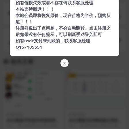
如有链接失效或者不存在请联系客服处理
本站支持搬运！！！
上一篇
本站会员即将恢复原价，现在价格为半价，预购从
卡云卡盟系统源码仿卡易信风格
速！！！
注册好像出了点问题，不会自动跳转。点击注册之
后如果没有任何提示，可以刷新手动登入即可
下一篇
如有usdt支付未到账的，联系客服处理
分享一个苹果cmsV10 影视自适应模板
Q157105551
相关文章
VIP
VIP
网站源码
网站源码
2022新版手机软件库游戏库系
2022最新乐抖网络验证系统源
统源码_软件下载系统_附安装
码_站长亲测
简介： 2022新版手机软件库游戏库
简介： 乐抖网络验证系统是目前看