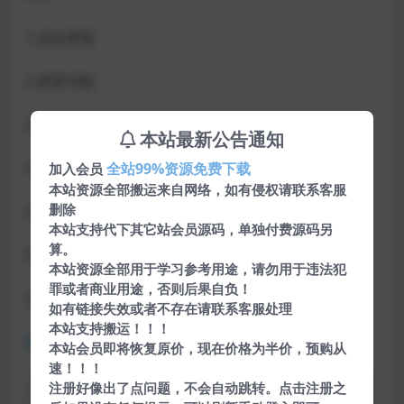
1.优化界面
2.更新功能
3.代理管理
本站最新公告通知
4.公告发布
全站99%资源免费下载
加入会员
本站资源全部搬运来自网络，如有侵权请联系客服
删除
5.代理查询
本站支持代下其它站会员源码，单独付费源码另
算。
6.在线加密
本站资源全部用于学习参考用途，请勿用于违法犯
罪或者商业用途，否则后果自负！
文章附件
如有链接失效或者不存在请联系客服处理
本站支持搬运！！！
蓝奏网盘
本站会员即将恢复原价，现在价格为半价，预购从
速！！！
注册好像出了点问题，不会自动跳转。点击注册之
声明：本站所有文章，如无特殊说明或标注，均为本站原