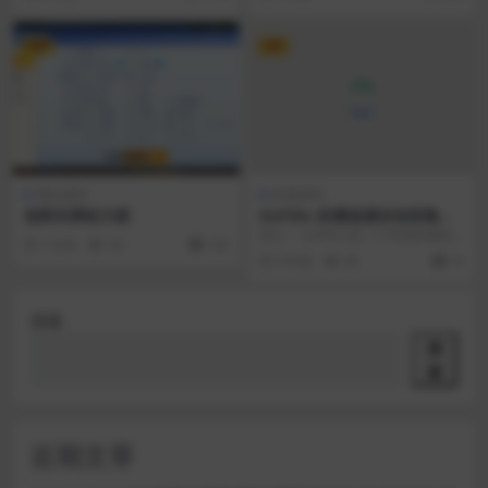
VIP
VIP
网站源码
影视源码
创胜长牌改大贰
GoFilm 多播放源自动采集在
线影视网站源码
简介： GoFilm 是一个开源多播放
1 年前
34
128
源自动采集在线影视网站。 项目包
3 年前
38
10
含了影视站...
搜索
搜
索
近期文章