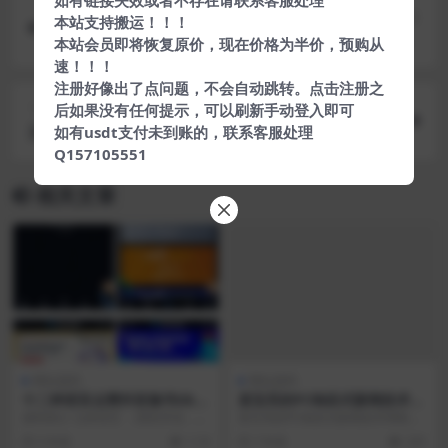
上一篇
本站支持搬运！！！
PHP写的聊天软件一个迷你微信，支持PC、移动AP
本站会员即将恢复原价，现在价格为半价，预购从
P，可接收PUSH
速！！！
注册好像出了点问题，不会自动跳转。点击注册之
后如果没有任何提示，可以刷新手动登入即可
下一篇
某乐二级域名分发系统源码分享
如有usdt支付未到账的，联系客服处理
Q157105551
相关文章
网站源码
网站源码
十二种语言点赞抖音脸书tikto
某宝买的PC响应式新闻技术博
k分享点赞任务系统源码
客类织梦模板(自适应手机端)
源码简介 九种语言 ：西班牙语，泰
某宝买的PC响应式新闻技术博客类
语、日语，印度尼西亚语言、越南
织梦模板(自适应手机端) 文章附件
5 年前
1.1K
7 年前
235
语言、英文、繁体...
蓝奏网盘