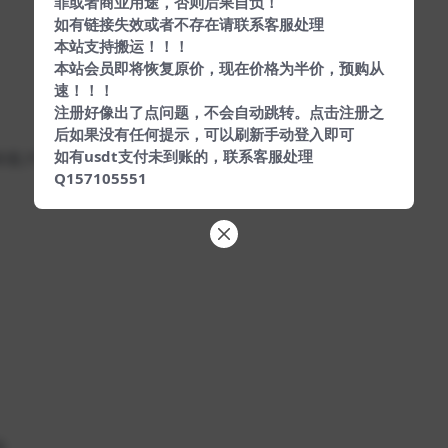
罪或者商业用途，否则后果自负！
如有链接失效或者不存在请联系客服处理
本站支持搬运！！！
本站会员即将恢复原价，现在价格为半价，预购从
速！！！
注册好像出了点问题，不会自动跳转。点击注册之
后如果没有任何提示，可以刷新手动登入即可
如有usdt支付未到账的，联系客服处理
和客户端区分页面
Q157105551
告