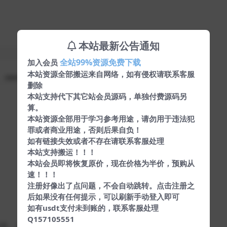
本站最新公告通知
全站99%资源免费下载
加入会员
本站资源全部搬运来自网络，如有侵权请联系客服
删除
本站支持代下其它站会员源码，单独付费源码另
算。
本站资源全部用于学习参考用途，请勿用于违法犯
罪或者商业用途，否则后果自负！
如有链接失效或者不存在请联系客服处理
本站支持搬运！！！
本站会员即将恢复原价，现在价格为半价，预购从
速！！！
注册好像出了点问题，不会自动跳转。点击注册之
后如果没有任何提示，可以刷新手动登入即可
如有usdt支付未到账的，联系客服处理
Q157105551
本，这是2.7的版本！