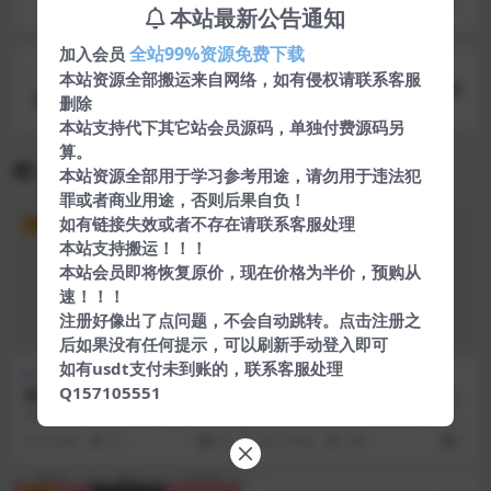
本站最新公告通知
wordpress视频主题
全站99%资源免费下载
加入会员
下一篇
本站资源全部搬运来自网络，如有侵权请联系客服
强大好看的dz论坛社区源码手机端
删除
本站支持代下其它站会员源码，单独付费源码另
算。
相关文章
本站资源全部用于学习参考用途，请勿用于违法犯
罪或者商业用途，否则后果自负！
如有链接失效或者不存在请联系客服处理
VIP
本站支持搬运！！！
本站会员即将恢复原价，现在价格为半价，预购从
速！！！
注册好像出了点问题，不会自动跳转。点击注册之
后如果没有任何提示，可以刷新手动登入即可
如有usdt支付未到账的，联系客服处理
网站源码
网站源码
Q157105551
药品说明书查询系统源码 说明
最新短信轰炸美化版 带详细视
书大全网 药品产品代码查询
频教程+接口数据
药品说明书查询系统源码 本地数据
源码请用php5.6运行 服务器/虚
本地数据库 PHP版本
库 PHP版本 使用的是大佬YMXuan
机请自备，谢谢 ...
9 月前
12
20
7 年前
338
0
的数据库...