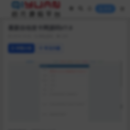
登录
最新自动发卡网源码V7.0
2019-10-02
网站源码
229
详情介绍
常见问题