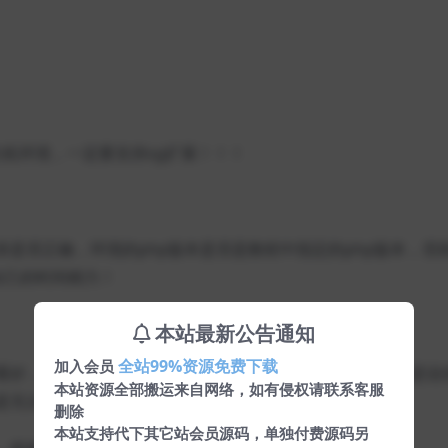
配置主机环境，一定要支持sg扩展！！！
是否正确，环境的php版本是否是教程中指定的php版本，否
费自己的时间精力！
本站最新公告通知
全站99%资源免费下载
加入会员
看好，如果你的虚拟主机不支持子目录的就别使用了，也就是说
本站资源全部搬运来自网络，如有侵权请联系客服
是无法搭建的！
删除
本站支持代下其它站会员源码，单独付费源码另