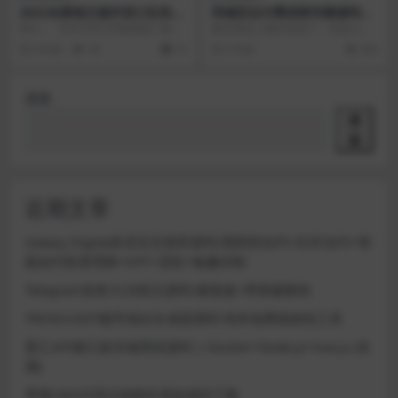
2022全新独立版抖音口红机全
同城定位付费进群完整源码
解密全修复版本附视频教程
+对接支付可用无问题
简介： 【2022年2月修复版】独立
最近很多人都在找这个，但是大多
版抖音口红机全解密全修复版本+对
都不完整不能用，好吧，给大家找
4 年前
34
10
5 年前
654
接Z支付+视...
了一套完美修复的出来...
搜索
搜
索
近期文章
Galaxy Digital多语言交易所源码/期权秒合约+杠杆合约+智
能合约投资理财+NTF+贷款+输赢控制
Telegram加拿大28投注源码/修复版+带搭建教程
TRON/USDT靓号地址生成器源码 纯本地离线钱包工具
星汇API接口娱乐城系统源码 | Docker+Node.js+Vue.js (未
测)
苹果CMS代理分销插件系统源码下载