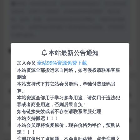
声明：本站所有文章，如无特殊说明或标注，均为本站原
创发布。任何个人或组织，在未征得本站同意时，禁止复
制、盗用、采集、发布本站内容到任何网站、书籍等各类媒
体平台。如若本站内容侵犯了原著者的合法权益，可联系我
们进行处理。
本站最新公告通知
下载
免费
源码
网站源码
全站99%资源免费下载
加入会员
分享
收藏
点赞(
0
)
本站资源全部搬运来自网络，如有侵权请联系客服
删除
本站支持代下其它站会员源码，单独付费源码另
上一篇
算。
最新深海易支付V8.5.0全解未修改版
本站资源全部用于学习参考用途，请勿用于违法犯
罪或者商业用途，否则后果自负！
如有链接失效或者不存在请联系客服处理
下一篇
本站支持搬运！！！
最新帝国cms仿QQjay空间站源码带采集规则
本站会员即将恢复原价，现在价格为半价，预购从
速！！！
注册好像出了点问题，不会自动跳转。点击注册之