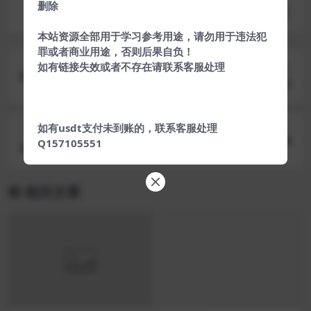
删除
分享
收藏
点赞(
0
)
本站资源全部用于学习参考用途，请勿用于违法犯
罪或者商业用途，否则后果自负！
如有链接失效或者不存在请联系客服处理
上一篇
God-Mz公益版秒赞系统源码
如有usdt支付未到账的，联系客服处理
下一篇
Q157105551
最新红色版二代QP陌陌ZQ游戏源码 已pj授权完美
运营
相关文章