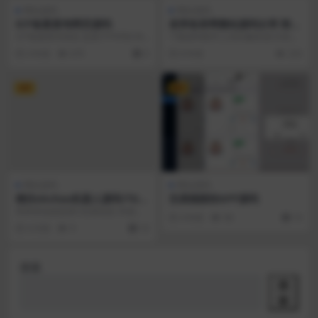
网站源码
网站源码
ICP备案查询网页源码
老李收录网整站源码分享 附带
数据库
ICP备案查询系统 是基于PHP的 MY
下载源码附件上传到服务器/主机空
SQL开发制作的网站备案查询系统
间即可(环境版本 PHP52) 上传源码
4 年前
675
0
8 年前
233
源码， ...
后 域名...
VIP
VIP
网站源码
网站源码
精仿okchau机器人源码/TG机
交易猫跳转APP源码
器人/Telegram机器人源码/带
简单来说就是查U交易信息 本源码
4 年前
96
10
视频搭建教程
中没有实际包含能量租用和trx闪兑
4 月前
9
10
的业务逻辑。
搜索
搜
索