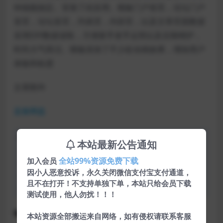
钟就能搞定。安装了此应用。模板门户首页，论坛门户
首页，论坛首页，列表页，内容页，以及文章页面数据
采用DIY数据读取，方便新手老手运营以及后期维护，
时尚大气简洁。模板添加了不少处动画效果，增加用户
体验和粘度
文章附件
蓝奏网盘
声明：本站所有文章，如无特殊说明或标注，均为本站原
本站最新公告通知
创发布。任何个人或组织，在未征得本站同意时，禁止复
全站99%资源免费下载
加入会员
制、盗用、采集、发布本站内容到任何网站、书籍等各类媒
因小人恶意投诉，永久关闭微信支付宝支付通道，
体平台。如若本站内容侵犯了原著者的合法权益，可联系我
且不在打开！不支持单独下单，本站只给会员下载
们进行处理。
测试使用，他人勿扰！！！
discuz
下载
免费
模板
源码
网站源码
本站资源全部搬运来自网络，如有侵权请联系客服