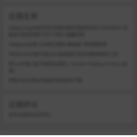
近期文章
Galaxy Digital多语言交易所源码/期权秒合约+杠杆合约+智
能合约投资理财+NTF+贷款+输赢控制
Telegram加拿大28投注源码/修复版+带搭建教程
TRON/USDT靓号地址生成器源码 纯本地离线钱包工具
星汇API接口娱乐城系统源码 | Docker+Node.js+Vue.js (未
测)
苹果CMS代理分销插件系统源码下载
近期评论
您尚未收到任何评论。