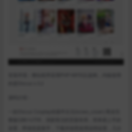
安装环境：整站程序采用PHP+MYSQL架构，内核使用
的是Discuz x 3.2
源码介绍：
一款Discuz Cosplay动漫半次元(iscwo_coser) 商业完
整版GBK+UTF8，清新简洁的页面布局，简单易上手的
设置，即使您是新手，下载并按照使用说明设置，几分