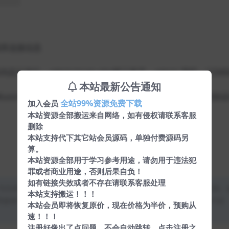
的数据库连接信息
库内后台地址：admin/main.php默认账号：admin 密码：12345
本站最新公告通知
MusicPlayer二次开发，请遵循国际版权条例以及程序内声明协
全站99%资源免费下载
加入会员
本站资源全部搬运来自网络，如有侵权请联系客服
删除
本站支持代下其它站会员源码，单独付费源码另
算。
本站资源全部用于学习参考用途，请勿用于违法犯
罪或者商业用途，否则后果自负！
如有链接失效或者不存在请联系客服处理
均为本站原创发布。任何个人或组织，在未征得本站同意时，禁止复制、
本站支持搬运！！！
类媒体平台。如若本站内容侵犯了原著者的合法权益，可联系我们进行处
本站会员即将恢复原价，现在价格为半价，预购从
速！！！
注册好像出了点问题，不会自动跳转。点击注册之