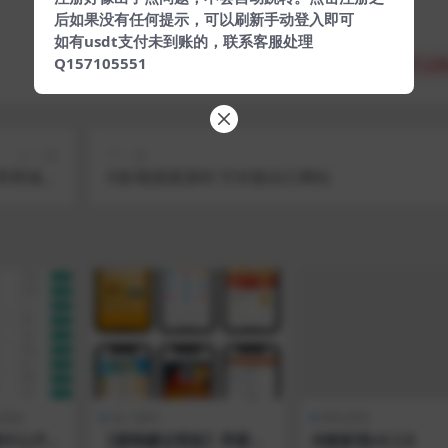
后如果没有任何提示，可以刷新手动登入即可
如有usdt支付未到账的，联系客服处理
Q157105551
分享
收藏
点赞
上一篇
下一篇
 带商城系
i5影视搜索源码 可对接自己网站
积分兑换
VIP
模版
热门源码
网站源码
中心/FT-
【蜜蜂赚运营版】养蜜蜂
米酷影视v6.2.6