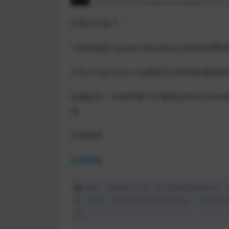
安装方式如下：
1.首先修改\system\database.php内
2.导入\sql\music.sql数据文件到您的数据
温馨提示：本程序基于开源项目MKOnline
用
文章附件
蓝奏网盘
声明：本站所有文章，如无特殊说明或标注，
用、采集、发布本站内容到任何网站、书籍等各
理。