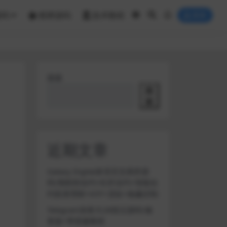
源码
棋牌源码
技术教程
登录
搜索
搜
索
近期文章
Galaxy Digital多语言交易所源
码/期权秒合约+杠杆合约+智能合
约投资理财+NTF+贷款+输赢控制
Telegram加拿大28投注源码/修
复版+带搭建教程