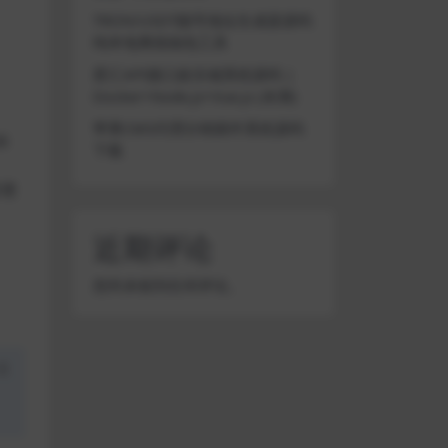
TRON/USDT靓号地址生成器源码
纯本地离线钱包工具
星汇API接口娱乐城系统源码 |
Docker+Node.js+Vue.js (未测)
苹果CMS代理分销插件系统源码
6
下载
议使
近期评论
您尚未收到任何评论。
盗