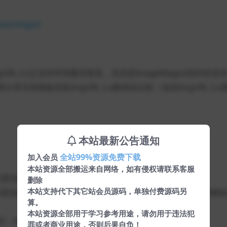
loxz/imgurl
URL 2.x之后对环境要求更高，尤其是ImageMagick组件的支
塔面板安装ImgURL 2.x图床的过程（包括ImgURL 2.x
本站最新公告通知
全站99%资源免费下载
加入会员
本站资源全部搬运来自网络，如有侵权请联系客服
压设置伪静态
删除
本站支持代下其它站会员源码，单独付费源码另
设置伪静态，直接跳过这个步骤，如果使用的Nginx环境，请继续
算。
本站资源全部用于学习参考用途，请勿用于违法犯
态 – 添加下面的伪静态规则
罪或者商业用途，否则后果自负！