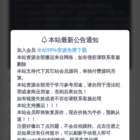
<
conditions
logicalGrouping
=
"MatchAll"
>
<
add
input
=
"{HTTP_HOST}"
pattern
=
"^(.*)$"
 />
<
add
input
=
"{REQUEST_FILENAME}"
matchType
=
"IsFile"
<
add
input
=
"{REQUEST_FILENAME}"
matchType
=
"IsDirec
</
conditions
>
本站最新公告通知
<
action
type
=
"Rewrite"
url
=
"index.php/{R:1}"
 />
</
rule
>
全站99%资源免费下载
加入会员
</
rules
>
本站资源全部搬运来自网络，如有侵权请联系客服
</
rewrite
>
删除
本站支持代下其它站会员源码，单独付费源码另
算。
对接教程：
本站资源全部用于学习参考用途，请勿用于违法犯
宝塔安装：请在分销服务器中安装宝塔最新面板 宝塔官
罪或者商业用途，否则后果自负！
网 | 注册
如有链接失效或者不存在请联系客服处理
本站支持搬运！！！
环境安装：当面板安装完成后请登录网页版宝塔面板管
本站会员即将恢复原价，现在价格为半价，预购从
速！！！
理后台进行环境的安装，小杰推荐如下配置 Centos7.2
注册好像出了点问题，不会自动跳转。点击注册之
| PHP5.3-7.3 | Mysql5.5 | Redis4.0.9 | Nginx1.14.0 |
后如果没有任何提示，可以刷新手动登入即可
Pure-Ftpd 1.0.47 | phpMyAdmin 4.4 | 宝塔一键部署
如有usdt支付未到账的，联系客服处理