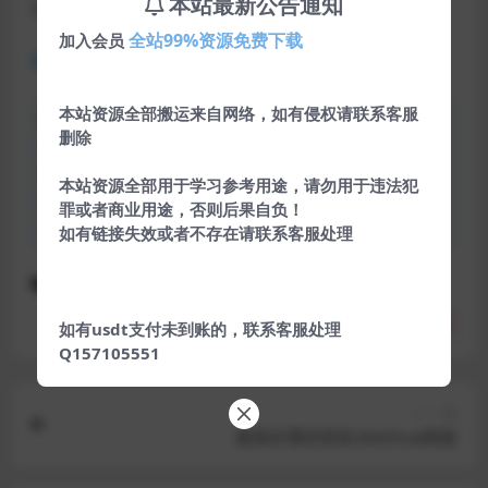
本站最新公告通知
文章附件
全站99%资源免费下载
加入会员
蓝奏网盘
本站资源全部搬运来自网络，如有侵权请联系客服
声明：本站所有文章，如无特殊说明或标注，均为本站原
删除
创发布。任何个人或组织，在未征得本站同意时，禁止复
制、盗用、采集、发布本站内容到任何网站、书籍等各类媒
本站资源全部用于学习参考用途，请勿用于违法犯
体平台。如若本站内容侵犯了原著者的合法权益，可联系我
罪或者商业用途，否则后果自负！
们进行处理。
如有链接失效或者不存在请联系客服处理
下载
免费
发卡
支付
源码
网站源码
分享
收藏
点赞(
0
)
如有usdt支付未到账的，联系客服处理
Q157105551
上一篇
最新好看的彩虹daishua模版