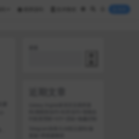
源码
棋牌源码
技术教程
登录
搜索
搜
索
近期文章
化窗
Galaxy Digital多语言交易所源
码/期权秒合约+杠杆合约+智能合
小
约投资理财+NTF+贷款+输赢控制
Telegram加拿大28投注源码/修
泳，
复版+带搭建教程