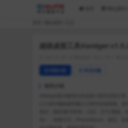
首页
网站源码
首页
网站源码
正文
超级桌面工具Xwidget v1.9.
2021-01-08
网站源码
0
0
24
详情介绍
常见问题
软件介绍
XWidget是功能强大的桌面小部件定制引
口小部件编辑器和窗口小部件在线画廊。您可以
部件：模拟/数字时钟，日历，天气/预报，
池），快捷方式，PhotoAlbum，便笺，音
音乐播放器，频谱可视化等…