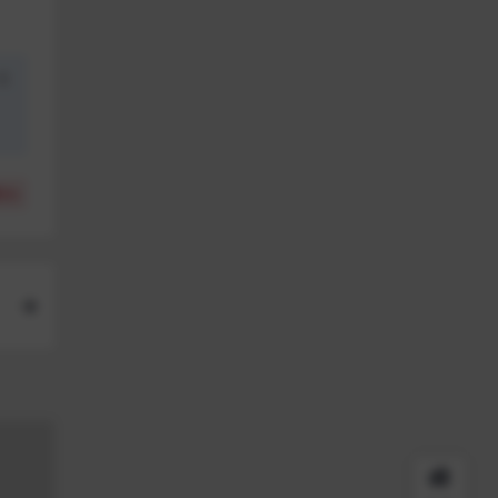
盗
(
0
)