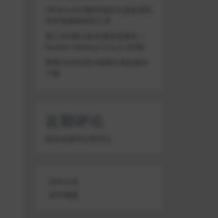
TRON/USDT靓号地址生成器源码
纯本地离线钱包工具
星汇API接口娱乐城系统源码 |
Docker+Node.js+Vue.js (未测)
苹果CMS代理分销插件系统源码
下载
近期评论
您尚未收到任何评论。
软件介绍
软件截图