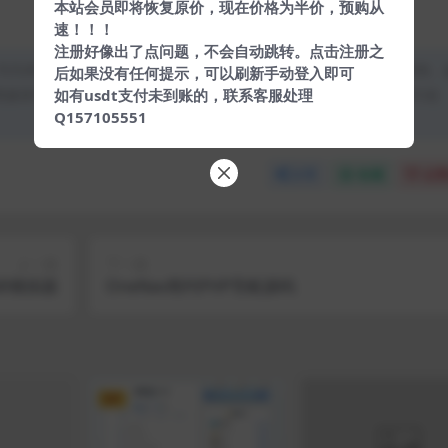
本站会员即将恢复原价，现在价格为半价，预购从
速！！！
注册好像出了点问题，不会自动跳转。点击注册之
均为本站原创发布。任何个人或组织，在未征得本站同意时，禁止复制、
后如果没有任何提示，可以刷新手动登入即可
类媒体平台。如若本站内容侵犯了原著者的合法权益，可联系我们进行处
如有usdt支付未到账的，联系客服处理
Q157105551
分享
收藏
点赞
上一篇
下一篇
碎模拟器
OneNav简约PHP导航源码
VIP