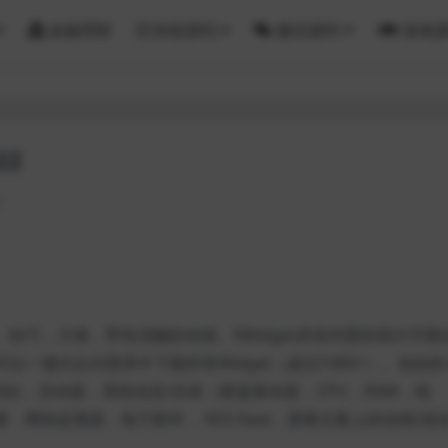
金融理财
区块链源码
微信源码
游戏
22
2
擎。轻巧，方便，带有流畅的动画。XWidget具有内置的强大可视
一键式从内置库中下载所有Widget（超过1900+）。包括的
坞站，启动器，系统信息/仪表（硬盘驱动器，CPU，RAM，电
量，网络监视器，电子邮件， RSS feed，屏幕元素上的动画/游