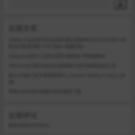
索
近期文章
Galaxy Digital多语言交易所源码/期权秒合约+杠杆合约+智
能合约投资理财+NTF+贷款+输赢控制
Telegram加拿大28投注源码/修复版+带搭建教程
TRON/USDT靓号地址生成器源码 纯本地离线钱包工具
星汇API接口娱乐城系统源码 | Docker+Node.js+Vue.js (未
测)
苹果CMS代理分销插件系统源码下载
近期评论
您尚未收到任何评论。