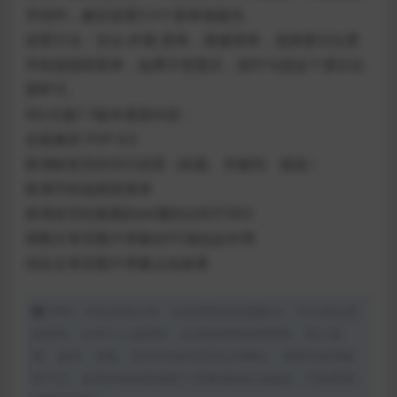
齐排列，建议设置3-5个菜单项最佳。
设置方法：后台-外观-菜单，新建菜单，选择显示位置
手机端底部菜单，如果不想显示，就不勾选这个显示位
置即可。
XIU主题7.7版本更新内容：
全面兼容 PHP 8.0
新增标签页的SEO设置（标题、关键词、描述）
新增手机端底部菜单
新增首页轮换图的alt属性以利于SEO
调整文章页图片弹窗在PC端也起作用
优化文章页图片弹窗点击效果
声明：本站所有文章，如无特殊说明或标注，均为本站原
创发布。任何个人或组织，在未征得本站同意时，禁止复
制、盗用、采集、发布本站内容到任何网站、书籍等各类媒
体平台。如若本站内容侵犯了原著者的合法权益，可联系我