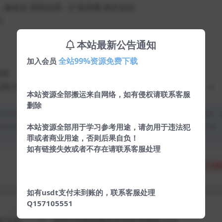
修改在 系统设置 – 扩展变量 相关信息
可
本站最新公告通知
全站99%资源免费下载
加入会员
域名
置计划任务自动采集信息(需要在 高级-计划任务里面添加)。v
本站资源全部搬运来自网络，如有侵权请联系客服
删除
均为本站原创发布。任何个人或组织，在未征得本站同意时，禁止复制、
类媒体平台。如若本站内容侵犯了原著者的合法权益，可联系我们进行处
本站资源全部用于学习参考用途，请勿用于违法犯
罪或者商业用途，否则后果自负！
如有链接失效或者不存在请联系客服处理
分享
收藏
点赞
如有usdt支付未到账的，联系客服处理
Q157105551
上一篇
下一篇
(带升级补
发货100虚拟商品自动发货系统 v1.5