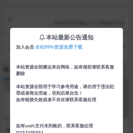
上一篇
安卓QQ气泡酷v1.0 大量绝版气泡
本站最新公告通知
下一篇
全站99%资源免费下载
加入会员
PDF编辑器/PDF阅读器 PDF-XChange Editor v9.0.
350
本站资源全部搬运来自网络，如有侵权请联系客服
相关文章
删除
本站资源全部用于学习参考用途，请勿用于违法犯
罪或者商业用途，否则后果自负！
如有链接失效或者不存在请联系客服处理
办公软件
办公软件
如有usdt支付未到账的，联系客服处理
微软语音合成助手v1.0.0免费
WPS Office Pro 附永久激活
Q157105551