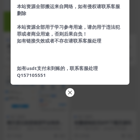
本站资源全部搬运来自网络，如有侵权请联系客服
删除
本站资源全部用于学习参考用途，请勿用于违法犯
罪或者商业用途，否则后果自负！
热门源码
热门源码
如有链接失效或者不存在请联系客服处理
企业发卡系统源码/带有代理功
最新织梦CMS程序 小黑屋QQ
能发卡平台源码
技术导航新增手机版源码分享
源码简介 (这个解压密码已经丢失，
取消自适应布局改为独立手机端，
知道密码的可以下载) 全新企业发卡
自动判断跳转 新增最新更新栏目，
4 年前
931
0
6 年前
167
系统源码，带...
可以发布一些文章 ...
如有usdt支付未到账的，联系客服处理
Q157105551
热门源码
热门源码
晴天贷立刻贷借贷平台纯净版
轻量级响应式APP下载页源码
源码 小额借贷大数据已对接免
源码简介： 这款小贷系统非常纯
APP下载页源码（自适应手机版）
签支付
净，不报毒无后门，后台可对接口
原创设计、手工书写HTML5+Css；
5 年前
402
6 年前
304
子，审核资料详细后台...
注意本源码...