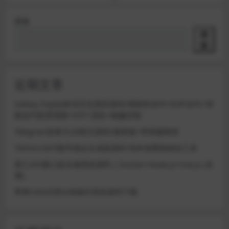
搜索
搜
索
近期文章
Galaxy Digital多语言交易所源码/期权秒合约+杠杆合约+智
能合约投资理财+NTF+贷款+输赢控制
Telegram加拿大28投注源码/修复版+带搭建教程
TRON/USDT靓号地址生成器源码 纯本地离线钱包工具
星汇API接口娱乐城系统源码 | Docker+Node.js+Vue.js (未
测)
苹果CMS代理分销插件系统源码下载