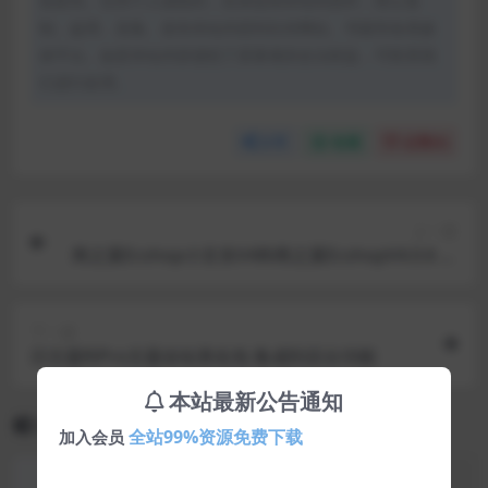
创发布。任何个人或组织，在未征得本站同意时，禁止复
制、盗用、采集、发布本站内容到任何网站、书籍等各类媒
体平台。如若本站内容侵犯了原著者的合法权益，可联系我
们进行处理。
分享
收藏
点赞(
0
)
上一篇
商之翼Ecshop小京东V4和商之翼EcshopV4.0.6 双
版本
下一篇
日主题RiPro主题全站美化包 集成到后台功能
本站最新公告通知
相关文章
全站99%资源免费下载
加入会员