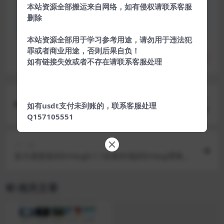
制、盗用、采集、发布本站内容到任何网站、书籍等各类媒
本站资源全部搬运来自网络，如有侵权请联系客服
删除
体平台。如若本站内容侵犯了原著者的合法权益，可联系我
们进行处理。
本站资源全部用于学习参考用途，请勿用于违法犯
罪或者商业用途，否则后果自负！
分享
收藏
点赞(
0
)
如有链接失效或者不存在请联系客服处理
上一篇
如有usdt支付未到账的，联系客服处理
招聘大师V4.1.7版完整安装包带全插件
Q157105551
下一篇
某大佬更新的Emlog6.1.1全新外观的Emlog博客系
统
相关文章