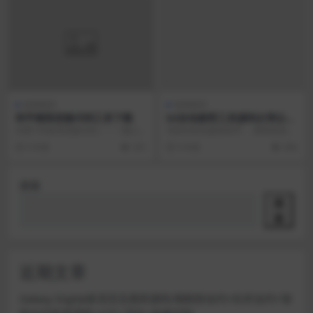
游戏相关
游戏相关
和平精英捏脸代码工具下载
lol自动接受工具源码分享以及
lolApi相关使用教程
内置150多种捏脸代码！！！随心
写的lol自动接受助手， 调用英雄联
所欲，改变自己喜欢的样子！！进
盟官网api进行自动接受游戏， 代码
5 年前
331
5 年前
456
入自定义捏脸系统，...
有部分是...
搜索
搜
索
近期文章
Galaxy Digital多语言交易所源码/期权秒合约+杠杆合约+智