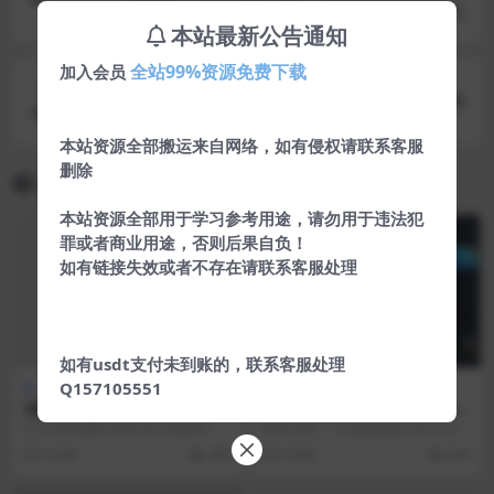
搭建祥云首发最新正版代刷网最新可用源码
本站最新公告通知
全站99%资源免费下载
加入会员
下一篇
WordPress博客X自适应博客模板V1.3.1去授权
本站资源全部搬运来自网络，如有侵权请联系客服
删除
相关文章
本站资源全部用于学习参考用途，请勿用于违法犯
罪或者商业用途，否则后果自负！
如有链接失效或者不存在请联系客服处理
如有usdt支付未到账的，联系客服处理
Q157105551
游戏相关
游戏相关
电脑装机模拟器 v1.10.8游戏
CC加速器v1.0.4高级版 游戏加
下载
速软件
v1.10.8|容量19GB|官方简体中文
软件介绍： CC加速器是一款十分实
支持键盘.鼠标.手柄|赠官方原声1
用的手机游戏加速器软件，CC加速
5 年前
383
5 年前
504
0...
器支持云顶之弈...