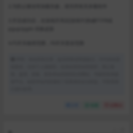
2.为防止驱动等加载失败，请关闭有关杀毒软件
3.开启成功后，在游戏开局后[游戏中]热键F7/F8或
pgup/pgdn 切换皮肤
4.F5开关炮塔范围，F6开关普攻范围
声明：本站所有文章，如无特殊说明或标注，均为本站原
创发布。任何个人或组织，在未征得本站同意时，禁止复
制、盗用、采集、发布本站内容到任何网站、书籍等各类媒
体平台。如若本站内容侵犯了原著者的合法权益，可联系我
们进行处理。
分享
收藏
点赞(
0
)
上一篇