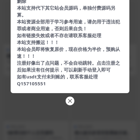
删除
本站支持代下其它站会员源码，单独付费源码另
算。
本站资源全部用于学习参考用途，请勿用于违法犯
罪或者商业用途，否则后果自负！
如有链接失效或者不存在请联系客服处理
本站支持搬运！！！
本站会员即将恢复原价，现在价格为半价，预购从
网站源码
网站源码
速！！！
酷软件APP下载页网站源码 单
易支付源码 28k支付第四方支
页源码
付源码-Oreo支付系统
源码没有后台，直接上传主机或服
支付源码_易支付,28k支付第四方支
注册好像出了点问题，不会自动跳转。点击注册之
务器即可。 修改内容直接用记事本
付源码,完整版 这个是别人正在运营
8 年前
345
5 年前
345
后如果没有任何提示，可以刷新手动登入即可
修改即可。 有什么...
的一个版本...
如有usdt支付未到账的，联系客服处理
Q157105551
VIP
网站源码
网站源码
5款简洁的个人主页源码
烽火娱乐多语言彩票娱乐城源
码/FS娱乐城+系统彩+活动返
5款简洁的个人主页源码 文章附件
测试环境：Linux系统CentOS7.6、