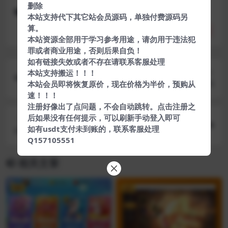
删除
录屏
截图
本站支持代下其它站会员源码，单独付费源码另
算。
分享
收藏
点赞(
0
)
本站资源全部用于学习参考用途，请勿用于违法犯
罪或者商业用途，否则后果自负！
如有链接失效或者不存在请联系客服处理
上一篇
本站支持搬运！！！
安卓B站视频下载助手v1.0.6
本站会员即将恢复原价，现在价格为半价，预购从
速！！！
注册好像出了点问题，不会自动跳转。点击注册之
后如果没有任何提示，可以刷新手动登入即可
下一篇
如有usdt支付未到账的，联系客服处理
经典娱乐解压游戏 水果忍者
Q157105551
相关文章
VIP
VIP