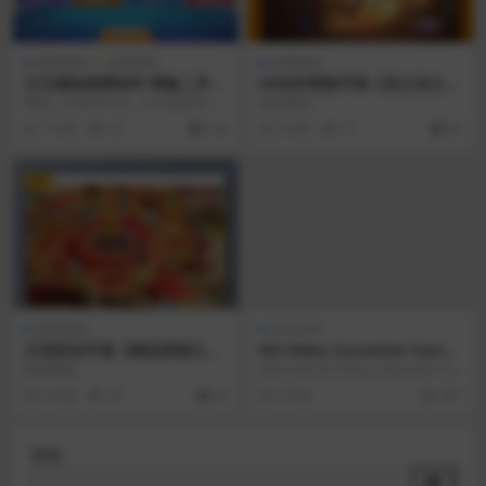
棋牌源码
游戏源码
游戏源码
大王捕鱼棋牌组件 网狐二开系
3D动作冒险手游【龙之谷之飓
列产品 带红包系统+安卓苹果
风龙仿官版】最新整理单机一
网狐二开系列产品，大王捕鱼带红
源码截图：
双端+内含多款游戏
键即玩镜像端+Linux手工服务
包系统，支持手机APP安卓 苹果
7 年前
32
128
2 年前
71
30
端+安卓苹果双端+多区+GM后
端，内含多款游戏，...
台+详细搭建教程
VIP
游戏源码
办公软件
大话回合手游【精品西游之鸿
HD Video Converter Factor
鹄西游精修商业开服端】最新
y v22.0
源码截图：
软件介绍 HD Video Converter Fact
整理WIN系特色服务端+安卓
ory，国外堪称转换速度...
2 年前
28
30
5 年前
351
苹果双端+GM后台
搜索
搜