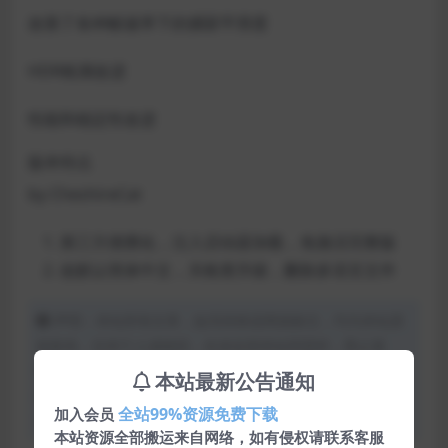
改善了各种帧速率下的捕获平滑度
HDR检测改进
性能和稳定性改进
版本特点
by CheshireCat
第三方便携化，注入启动器加载，免激活完整版
改默认简体中文，关检查升级，删除多语言文件
声明：本站所有文章，如无特殊说明或标注，均为本站原
创发布。任何个人或组织，在未征得本站同意时，禁止复
制、盗用、采集、发布本站内容到任何网站、书籍等各类媒
本站最新公告通知
体平台。如若本站内容侵犯了原著者的合法权益，可联系我
全站99%资源免费下载
加入会员
们进行处理。
本站资源全部搬运来自网络，如有侵权请联系客服