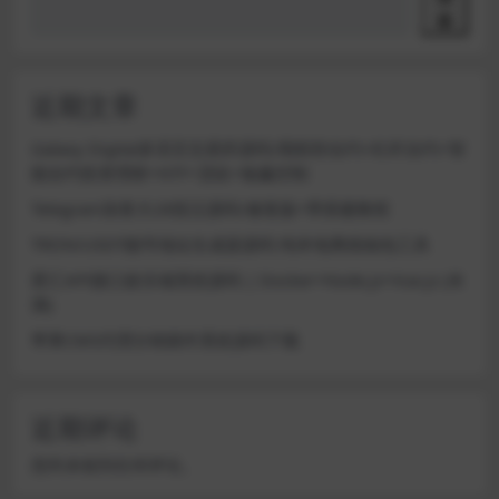
索
近期文章
Galaxy Digital多语言交易所源码/期权秒合约+杠杆合约+智
能合约投资理财+NTF+贷款+输赢控制
Telegram加拿大28投注源码/修复版+带搭建教程
TRON/USDT靓号地址生成器源码 纯本地离线钱包工具
星汇API接口娱乐城系统源码 | Docker+Node.js+Vue.js (未
测)
苹果CMS代理分销插件系统源码下载
近期评论
您尚未收到任何评论。