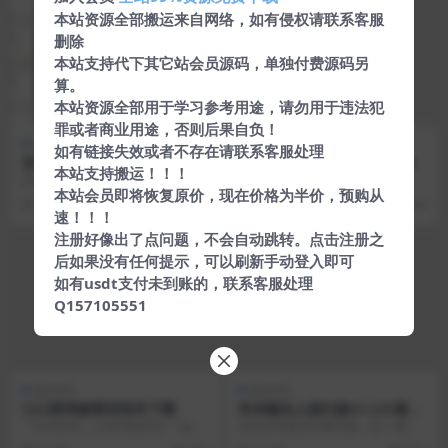
本站资源全部搬运来自网络，如有侵权请联系客服
删除
本站支持代下其它站会员源码，单独付费源码另
算。
本站资源全部用于学习参考用途，请勿用于违法犯
罪或者商业用途，否则后果自负！
微信QQ
微信QQ
如有链接失效或者不存在请联系客服处理
安卓小精灵美化v5.12.16会员
安卓QQ自定义在线状态v3.0
本站支持搬运！！！
版
软件介绍 小精灵美化是一款集合美
软件介绍 QQ自定义在线3.0最新版
本站会员即将恢复原价，现在价格为半价，预购从
化、素材库、头像、壁纸、签名、
来了。这是一款可以一键自定义修
5 年前
755
5 年前
434
网名、创意功能、主...
改QQ在线机型...
速！！！
注册好像出了点问题，不会自动跳转。点击注册之
后如果没有任何提示，可以刷新手动登入即可
如有usdt支付未到账的，联系客服处理
Q157105551
微信QQ
微信QQ
口口群突破禁言软件下载
安卓微友人脉PJ版v1.2.8 微信
群发僵尸粉检测等
『安卓软件』口群突破禁言 一款可
支持多种微信作弊功能，如一键转
以突破口口群禁言打视频电话，语
发朋友圈，一键清理好友，批量添