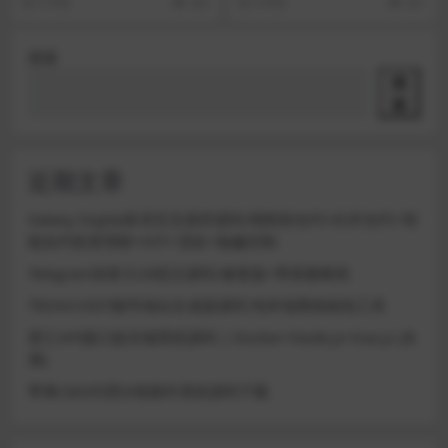
5 年前
392
6 年前
291
音电话，界面简洁，...
加好友等功能，已经修...
搜索
搜
索
近期文章
Galaxy Digital多语言交易所源码/期权秒合约+杠杆合约+智
能合约投资理财+NTF+贷款+输赢控制
Telegram加拿大28投注源码/修复版+带搭建教程
TRON/USDT靓号地址生成器源码 纯本地离线钱包工具
星汇API接口娱乐城系统源码 | Docker+Node.js+Vue.js (未
测)
苹果CMS代理分销插件系统源码下载