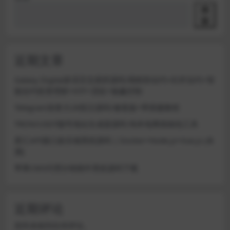
搜
索
近期文章
Galaxy Digital多语言交易所源码/期权秒合约+杠杆合约+智
能合约投资理财+NTF+贷款+输赢控制
Telegram加拿大28投注源码/修复版+带搭建教程
TRON/USDT靓号地址生成器源码 纯本地离线钱包工具
星汇API接口娱乐城系统源码 | Docker+Node.js+Vue.js (未
测)
苹果CMS代理分销插件系统源码下载
近期评论
您尚未收到任何评论。