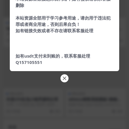
删除
本站资源全部用于学习参考用途，请勿用于违法犯
网站源码
网站源码
罪或者商业用途，否则后果自负！
Ranz-业务演示模板
好看WP cms博客系统/带PJ版
如有链接失效或者不存在请联系客服处理
模块
业务演示模板。 整洁的布局将使您
好看cms博客系统/带RJ版模块下载
的内容结构化并以正确的流程呈
地址： 需要主机或者服务器都可以
6 年前
547
4
7 年前
230
现。 Microso...
搭建。 一般...
如有usdt支付未到账的，联系客服处理
Q157105551
网站源码
网站源码
外卖CPS红包小程序源码分享
whmcs销售系统模板+购物车
模板yousi_2021
分享一个外卖红包小程序小程序 收
链接:https://pan.baidu.com/s/1u1
益非常可观[滑稽] 错过了淘客联
NP8ENRi_-X...
6 年前
263
5 年前
345
盟，不如抓住外卖...
搜索