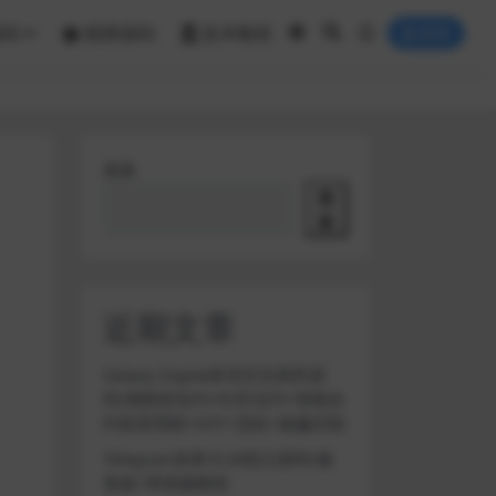
源码
棋牌源码
技术教程
登录
搜索
搜
索
近期文章
Galaxy Digital多语言交易所源
码/期权秒合约+杠杆合约+智能合
约投资理财+NTF+贷款+输赢控制
Telegram加拿大28投注源码/修
复版+带搭建教程