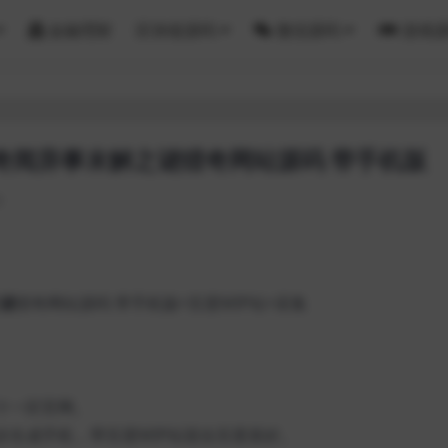
金融理财
区块链源码
微信源码
游戏
异奇闻异事末解之谜猎奇网站源码 带手机版
9
谜
猎奇网站源码 带手机版+百度MIP站+采集
十一区官网。
步生成手机，带百度MIP站迎合百度喜好。