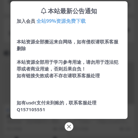
安卓微信状态视频素材v1.0
本站最新公告通知
全站99%资源免费下载
加入会员
下一篇
零基础玩转Linux+Ubuntu
本站资源全部搬运来自网络，如有侵权请联系客服
删除
相关文章
本站资源全部用于学习参考用途，请勿用于违法犯
罪或者商业用途，否则后果自负！
如有链接失效或者不存在请联系客服处理
如有usdt支付未到账的，联系客服处理
Q157105551
网络技术
网络技术
AE自学教程附赠送粒子插件
视频创作者必备的20个正版素
材网站
课程目标： 完全掌握AECC 课程特
1、Coverr：（https://coverr.co）
色 录播中文高清 适用人群：初学...
很好很强大的免费视频素材...
6 年前
209
5 年前
634