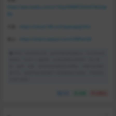
https://pan.baidu.com/s/162yYKRMPZAOklF36QSje
RA
天翼：
https://cloud.189.cn/t/queuqiq2UFvi
微云：
https://share.weiyun.com/U0IPenGB
声明：本站所有文章，如无特殊说明或标注，均为本站原
创发布。任何个人或组织，在未征得本站同意时，禁止复
制、盗用、采集、发布本站内容到任何网站、书籍等各类媒
体平台。如若本站内容侵犯了原著者的合法权益，可联系我
们进行处理。
分享
收藏
点赞(
0
)
上一篇