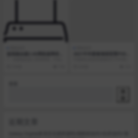
网络技术
网络技术
提高路由器2.4G网络速率经验
2021牛年新春海报背景PSD素
分享
材模板图
1、自家路由进入管理界面，不知道
中国风红色喜庆国潮2021牛年新年
的在看路由器背面 2、进入无线网
春节元旦海报背景PSD素材模板图
5 年前
718
6 年前
212
络高级设置，找到...
提取码：12...
搜索
搜
索
近期文章
Galaxy Digital多语言交易所源码/期权秒合约+杠杆合约+智