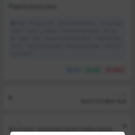
声明：本站所有文章，如无特殊说明或标注，均为本站原
创发布。任何个人或组织，在未征得本站同意时，禁止复
制、盗用、采集、发布本站内容到任何网站、书籍等各类媒
体平台。如若本站内容侵犯了原著者的合法权益，可联系我
们进行处理。
分享
收藏
点赞(
0
)
上一篇
身份证号归属地+检测
下一篇
微X/QQ防红 域名防封防拦截360不报毒任意链接跳