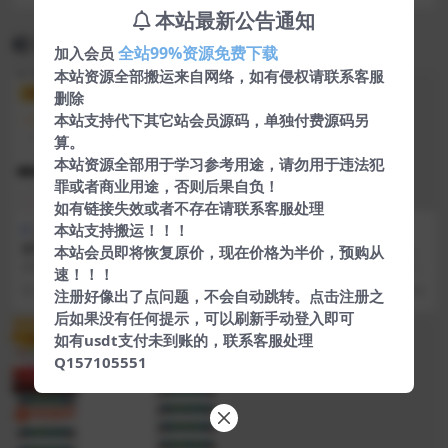
转源码
本站最新公告通知
相关文章
全站99%资源免费下载
加入会员
本站资源全部搬运来自网络，如有侵权请联系客服
VIP
删除
本站支持代下其它站会员源码，单独付费源码另
算。
本站资源全部用于学习参考用途，请勿用于违法犯
罪或者商业用途，否则后果自负！
如有链接失效或者不存在请联系客服处理
本站支持搬运！！！
区块链源码
网站模版
网站源码
BTC合约余额宝理财化钱包系
XFAPI个人发卡网最新版的个
本站会员即将恢复原价，现在价格为半价，预购从
统源码+自带客服+免签接口
人发卡源码
搭建看了下，没有任何问题，自带
大家好，今天给大家带来一个XFAPI
速！！！
客服系统也可以用，搭建也比较简
个人发卡网最新版的个人发卡源码
5 年前
267
150
7 年前
362
注册好像出了点问题，不会自动跳转。点击注册之
单 环境： Ngin...
需要用到的工...
后如果没有任何提示，可以刷新手动登入即可
如有usdt支付未到账的，联系客服处理
VIP
Q157105551