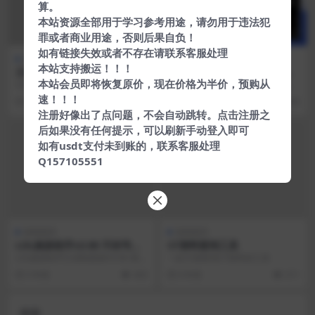
算。
本站资源全部用于学习参考用途，请勿用于违法犯
罪或者商业用途，否则后果自负！
如有链接失效或者不存在请联系客服处理
游戏相关
游戏相关
本站支持搬运！！！
王者国服图标生成器一键伪装
悟饭游戏厅解锁VIP 完美解锁
本站会员即将恢复原价，现在价格为半价，预购从
自己的段位
金手指版
V2.0已更新！王者国服标志是国服
★永久会员免费白嫖★★完美解锁
各阶段一键生成图标和顶地趣味伪
金手指★★免登录一键畅玩★★免
速！！！
5 年前
1.3K
5 年前
235
装工具。该软件可...
登录下载就是VIP★
注册好像出了点问题，不会自动跳转。点击注册之
后如果没有任何提示，可以刷新手动登入即可
如有usdt支付未到账的，联系客服处理
Q157105551
游戏相关
游戏相关
LOL换肤助手v3.90 不封号
CF资料查询工具
【免费】
LOL换肤助手已强制更新V3.90-更新
一款方便查询CF资料的工具
日期： 3月10日更新内容： 1.软件
5 年前
433
6 年前
211
界...
搜索