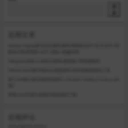
搜
索
近期文章
Galaxy Digital多语言交易所源码/期权秒合约+杠杆合约+智
能合约投资理财+NTF+贷款+输赢控制
Telegram加拿大28投注源码/修复版+带搭建教程
TRON/USDT靓号地址生成器源码 纯本地离线钱包工具
星汇API接口娱乐城系统源码 | Docker+Node.js+Vue.js (未
测)
苹果CMS代理分销插件系统源码下载
近期评论
您尚未收到任何评论。