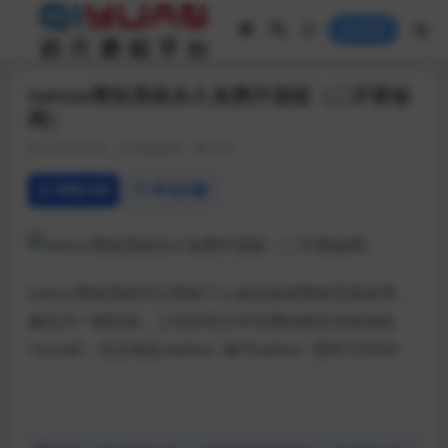
登录
tattoo赞助系统永久免费开源版（二开要饭
网）
2021-03-02
网站源码
438
详情介绍
常见问题
tattoo赞助系统可以用来个人收款或者赞助页面使用，
傻瓜式一键安装，上传所有文件至网站根目录或域名
+install，后台域名/admin 账号admin 密码123456