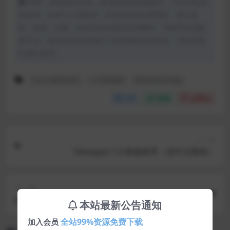
声明：本站所有文章，如无特殊说明或标注，均为本站原
创发布。任何个人或组织，在未征得本站同意时，禁止复
制、盗用、采集、发布本站内容到任何网站、书籍等各类媒
体平台。如若本站内容侵犯了原著者的合法权益，可联系我
们进行处理。
tattoo赞助系统
二开要饭网
赞助系统开源版
分享
收藏
点赞(
0
)
上一篇
fakeapp2.1.0 换脸程序（含中文教程）
下一篇
ygbook小说网站源码 自动采集赚钱源码 ThinkPH
本站最新公告通知
P+MYSQL开发
全站99%资源免费下载
加入会员