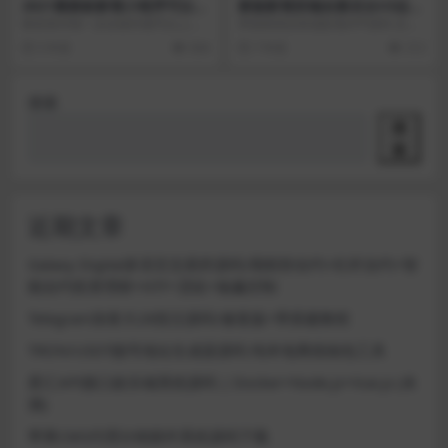
2021最新款影视小程序可以运
新版影视双端全新后台V3运营
营没有授权加密后端+前端搭
版本带教程
教程很详细一步步操作都可以上
界面精美的双端影视APP源码 全新V
建详细教程
线，教程都是亲自发布的 购买云服
3后台，下载页已美化，修复后台登
5 年前
634
7 年前
212
务器：教程等待更新 ...
录bug，内...
搜索
搜
索
近期文章
Galaxy Digital多语言交易所源码/期权秒合约+杠杆合约+智
能合约投资理财+NTF+贷款+输赢控制
Telegram加拿大28投注源码/修复版+带搭建教程
TRON/USDT靓号地址生成器源码 纯本地离线钱包工具
星汇API接口娱乐城系统源码 | Docker+Node.js+Vue.js (未
测)
苹果CMS代理分销插件系统源码下载