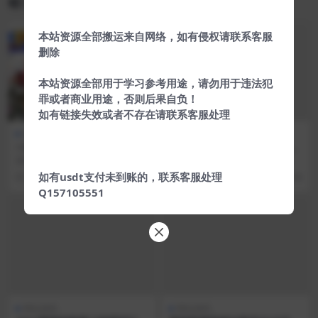
相关文章
本站资源全部搬运来自网络，如有侵权请联系客服
VIP
删除
本站资源全部用于学习参考用途，请勿用于违法犯
罪或者商业用途，否则后果自负！
如有链接失效或者不存在请联系客服处理
热门源码
软件源码
网站源码
一对一语音视频直播双端原生
最新统一娱乐网整站源码带数
+php后台源码 社交交友APP
据分享，带百篇文章
源码简介 这套是没有教程的哈，你
这款是ASP语言写的,有需要的下载
匹配语音视频聊天即时通信源
们需要的自己研究。 开发语言 后端
使用,有问题的可以在下方留言 文章
如有usdt支付未到账的，联系客服处理
5 年前
1.3K
10
8 年前
296
码
web：PHP...
附件 蓝奏网...
Q157105551
网站源码
网站源码