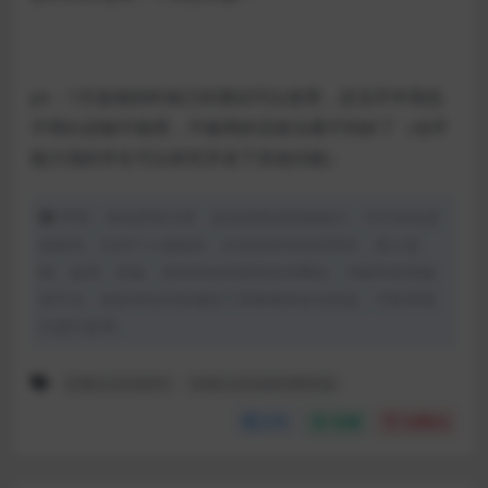
ps：1月放假的时候已经测试可以使用，还没开学我也
不明白还能不能用，不能用的话就当看不到好了（动手
能力强的学生可以研究开发下其他功能）
声明：本站所有文章，如无特殊说明或标注，均为本站原
创发布。任何个人或组织，在未征得本站同意时，禁止复
制、盗用、采集、发布本站内容到任何网站、书籍等各类媒
体平台。如若本站内容侵犯了原著者的合法权益，可联系我
们进行处理。
职教云自动签到
职教云自动签到网页版
分享
收藏
点赞(
0
)