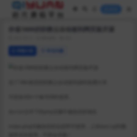
登录
价值188R的职教云自动签到网页版开源
2021-03-11
网站源码
432
详情介绍
常见问题
花了188r购买的职教云自动签到源码免费分享
可添加300+个账号同时使用，
在cron文件下的php后缀中修改你的域名
index.php内修改你的信息即可使用，上传test.sql到数
据库后在使用，不然会失败！