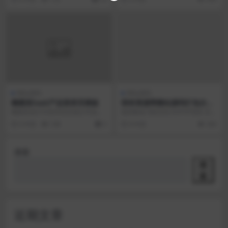
管提供商设计。 ...
客户管理等难题而开...
网站源码
网站源码
椭圆形SaaS产品登录页模板
我有资源网整站源码打包分享
附带数据库
椭圆形是针对某些特定细分市场的
最新数据 用的ZBLOGPHP系统 安装
一系列网站设计模板。 我们根据行
即可使用，附带169M图片以及插
6 年前
538
3
8 年前
266
业需求创建了此模板...
件，以及...
搜索
搜
索
近期文章