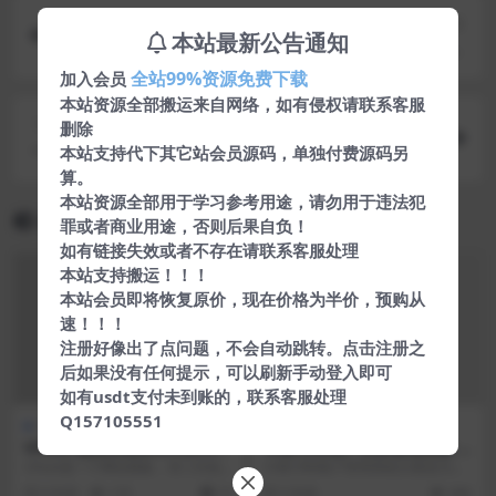
上一篇
本站最新公告通知
全新企业自动发卡程序 2021新UI版系统（完美运
行）
全站99%资源免费下载
加入会员
本站资源全部搬运来自网络，如有侵权请联系客服
下一篇
删除
一款极简优雅抖音在线去水印HTML源码
本站支持代下其它站会员源码，单独付费源码另
算。
本站资源全部用于学习参考用途，请勿用于违法犯
相关文章
罪或者商业用途，否则后果自负！
如有链接失效或者不存在请联系客服处理
本站支持搬运！！！
本站会员即将恢复原价，现在价格为半价，预购从
速！！！
注册好像出了点问题，不会自动跳转。点击注册之
后如果没有任何提示，可以刷新手动登入即可
如有usdt支付未到账的，联系客服处理
Q157105551
HTML5
网站源码
Uhost-虚拟主机和WHMCS模
今客CRM客户关系管理系统 v
板
14.07
Uhost是一个网站模板，专门为包
今客CRM客户管理系统主要是为了
含所有必需的托管页面和元素的托
帮助企业解决在日常工作中遇到的
6 年前
125
10
5 年前
446