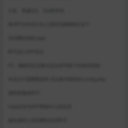
公告、客服QQ、QQ群等等。。。
将APP文件夹打包上传到代刷网根目录下
访问网站域名/app
即可进入APP后台
PS：编辑完以后要点击头部导航下的保存按钮
本后台不需要数据库 后台账号密码在config.php
源码里修改即可
help目录为APP帮助中心的目录
修改源码上传到网站目录即可