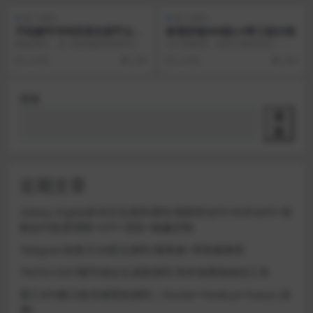
热门源码
热门源码
手机靓号号码买卖交易平台网
影视双端360版2.0带三级分销
站源码 带手机版 完整可用 PH
模板源码，含14套模板带熊掌号及
自行看教程，或其它教程也行，都
P源码
百度主动提交插件 源码运行环境，
是差不多的操作 搭建不出来不是源
6 年前
208
6 年前
260
以下是友价虚拟物...
码的问题，我自己亲...
搜索
搜
索
近期文章
Galaxy Digital多语言交易所源码/期权秒合约+杠杆合约+智
能合约投资理财+NTF+贷款+输赢控制
Telegram加拿大28投注源码/修复版+带搭建教程
TRON/USDT靓号地址生成器源码 纯本地离线钱包工具
星汇API接口娱乐城系统源码 | Docker+Node.js+Vue.js (未
测)