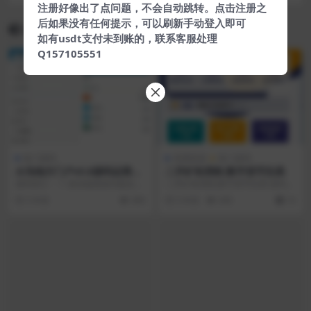
注册好像出了点问题，不会自动跳转。点击注册之
后如果没有任何提示，可以刷新手动登入即可
相关文章
如有usdt支付未到账的，联系客服处理
Q157105551
VIP
热门源码
亲测资源
热门源码
火鸟地方门户v5.8源码运营版
二开矿机理财,数字货币交易
带圈子动态+加即时通讯
源码简介： 1. 移动端海报功能全新
二开矿机理财,数字货币交易 源码简
升级； 涉及到的16个模块共43个页
介： 测试环境：Apache+php7.2+
5 年前
690
5 年前
693
10
面需要重...
m...