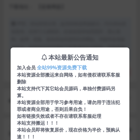
下载地址：
【蓝奏网盘】
声明：本站所有文章，如无特殊说明或标注，均为本站原
创发布。任何个人或组织，在未征得本站同意时，禁止复
制、盗用、采集、发布本站内容到任何网站、书籍等各类媒
体平台。如若本站内容侵犯了原著者的合法权益，可联系我
们进行处理。
本站最新公告通知
全站99%资源免费下载
加入会员
分享
收藏
点赞(
0
)
本站资源全部搬运来自网络，如有侵权请联系客服
删除
本站支持代下其它站会员源码，单独付费源码另
算。
上一篇
本站资源全部用于学习参考用途，请勿用于违法犯
【修复H5农场复利】黄金家园农场理财游戏源码Th
罪或者商业用途，否则后果自负！
inkphp开发 带商城仓库商店模块
如有链接失效或者不存在请联系客服处理
本站支持搬运！！！
下一篇
本站会员即将恢复原价，现在价格为半价，预购从
最新朋友圈广告助手V10.6.1网站源码
速！！！