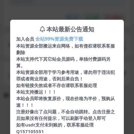
们进行处理。
分享
收藏
点赞(
0
)
本站最新公告通知
全站99%资源免费下载
加入会员
上一篇
本站资源全部搬运来自网络，如有侵权请联系客服
声鉴卡HTML5网页源码
删除
本站支持代下其它站会员源码，单独付费源码另
算。
下一篇
本站资源全部用于学习参考用途，请勿用于违法犯
强大的Cloudreve云盘系统源码+带视频搭建教程 亲
罪或者商业用途，否则后果自负！
测可用
如有链接失效或者不存在请联系客服处理
本站支持搬运！！！
相关文章
本站会员即将恢复原价，现在价格为半价，预购从
速！！！
注册好像出了点问题，不会自动跳转。点击注册之
后如果没有任何提示，可以刷新手动登入即可
如有usdt支付未到账的，联系客服处理
Q157105551