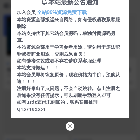
本站最新公告通知
相关文章
全站99%资源免费下载
加入会员
本站资源全部搬运来自网络，如有侵权请联系客服
删除
本站支持代下其它站会员源码，单独付费源码另
算。
本站资源全部用于学习参考用途，请勿用于违法犯
罪或者商业用途，否则后果自负！
如有链接失效或者不存在请联系客服处理
游戏相关
游戏相关
本站支持搬运！！！
悟饭游戏厅解锁VIP 完美解锁
安卓单机斗地主v2.2.9无广告
本站会员即将恢复原价，现在价格为半价，预购从
金手指版
★永久会员免费白嫖★★完美解锁
软件介绍 六月游戏单机斗地主，国
金手指★★免登录一键畅玩★★免
内老牌边锋网络旗下的经典单机斗
速！！！
5 年前
235
5 年前
495
登录下载就是VIP★
地主扑克游戏，不用...
注册好像出了点问题，不会自动跳转。点击注册之
后如果没有任何提示，可以刷新手动登入即可
如有usdt支付未到账的，联系客服处理
Q157105551