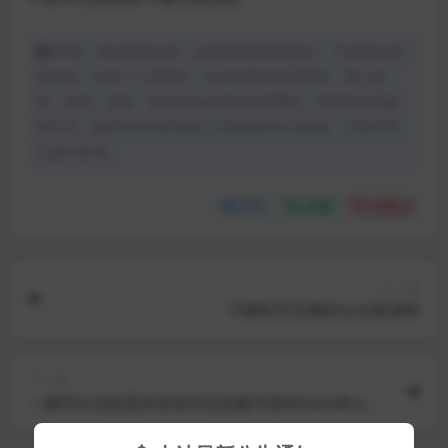
声明：本站所有文章，如无特殊说明或标注，均为本站原
创发布。任何个人或组织，在未征得本站同意时，禁止复
制、盗用、采集、发布本站内容到任何网站、书籍等各类媒
体平台。如若本站内容侵犯了原著者的合法权益，可联系我
们进行处理。
分享
收藏
点赞(
0
)
上一篇
19课时学完微积分全集课程
下一篇
一键导出浏览器所有保存过的账号密码HackBrows
erData工具