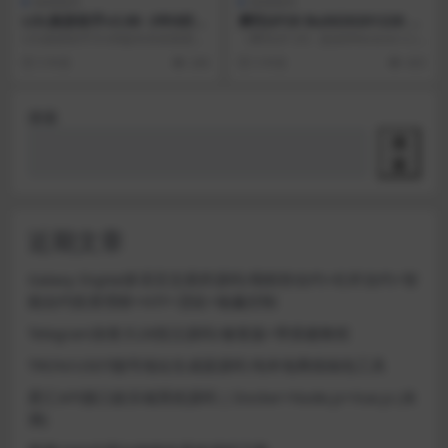
游戏相关
游戏相关
LOL换肤助手v3.88 -3年0封号
摩托GP20 Build20201228 世
【永久免费】
界摩托大奖赛3D游戏下载
LOL换肤助手V3.88版本具体更新内
《摩托GP 20》是由Milestone S.r.l.
容： 1.修复个别驱动加载失败的bu
制作发行的一款经典摩托竞速...
5 年前
246
5 年前
420
g 2...
搜索
搜
索
近期文章
Galaxy Digital多语言交易所源码/期权秒合约+杠杆合约+智
能合约投资理财+NTF+贷款+输赢控制
Telegram加拿大28投注源码/修复版+带搭建教程
TRON/USDT靓号地址生成器源码 纯本地离线钱包工具
星汇API接口娱乐城系统源码 | Docker+Node.js+Vue.js (未
测)