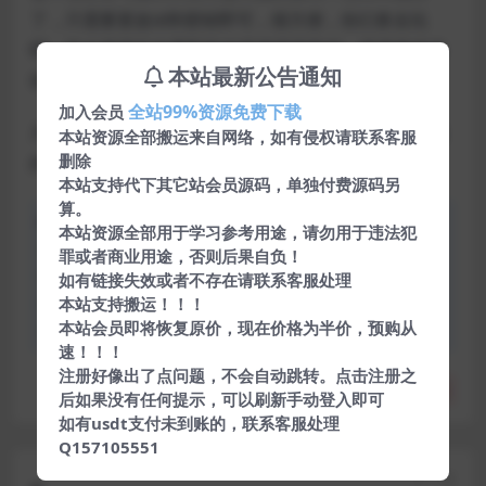
了，只需要更改id和密钥即可，很方便，你们拿去玩
吧，不会搭建的去看配套的搭建视频教程，跟着教程来
本站最新公告通知
很容易的
。
全站99%资源免费下载
加入会员
月费会员老是反馈说，月费的基本上没有几个可以下载
本站资源全部搬运来自网络，如有侵权请联系客服
删除
的，所以这几天更新一点月费可以下载的
本站支持代下其它站会员源码，单独付费源码另
算。
声明：本站所有文章，如无特殊说明或标注，均为本站原
本站资源全部用于学习参考用途，请勿用于违法犯
创发布。任何个人或组织，在未征得本站同意时，禁止复
罪或者商业用途，否则后果自负！
制、盗用、采集、发布本站内容到任何网站、书籍等各类媒
如有链接失效或者不存在请联系客服处理
本站支持搬运！！！
体平台。如若本站内容侵犯了原著者的合法权益，可联系我
本站会员即将恢复原价，现在价格为半价，预购从
们进行处理。
速！！！
注册好像出了点问题，不会自动跳转。点击注册之
分享
收藏
点赞(
0
)
后如果没有任何提示，可以刷新手动登入即可
如有usdt支付未到账的，联系客服处理
Q157105551
上一篇