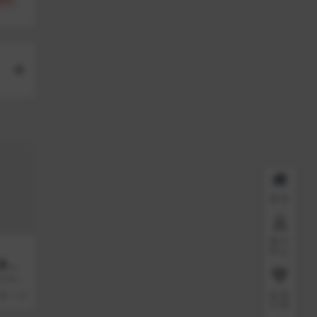
首页
用户
中心
 多功
码
所以我就
站后台：
会员
1.5K
介绍