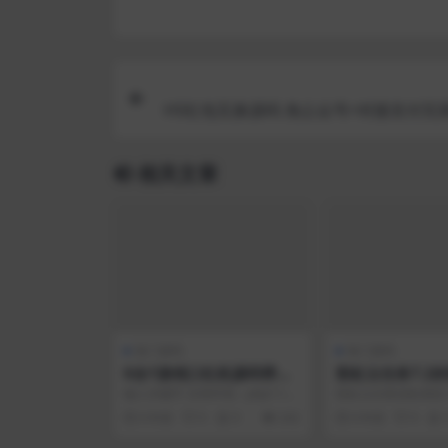
H5红包互换源码 免公众号+对接支付完
相关文章
热门源码
热门源码
6合1游戏口红机源码带商
彩虹云任务7.2
城版加教程
教程+源码
输入关键字 宝塔环境：php7.1
彩虹云任务挂机系统 V7
数据库5.6 TP伪静态（宝塔自
加QQ空白头像/昵称 
6 年前
0
0
242
6 年前
0
带）需要配置...
的签到等...