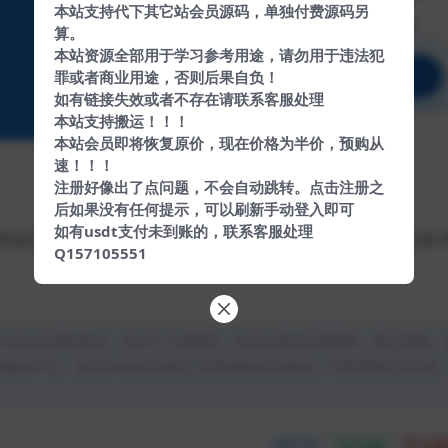
本站支持代下其它站会员源码，单独付费源码另
算。
本站资源全部用于学习参考用途，请勿用于违法犯
罪或者商业用途，否则后果自负！
如有链接失效或者不存在请联系客服处理
本站支持搬运！！！
本站会员即将恢复原价，现在价格为半价，预购从
速！！！
注册好像出了点问题，不会自动跳转。点击注册之
后如果没有任何提示，可以刷新手动登入即可
如有usdt支付未到账的，联系客服处理
现金贷小额贷款手机贷款源码 网络贷款平台系统源码可打包成 A
Q157105551
均为本站原创发布。任何个人或组织，在未征得本站同意时，禁止复制、
类媒体平台。如若本站内容侵犯了原著者的合法权益，可联系我们进行处
分享
收藏
点赞