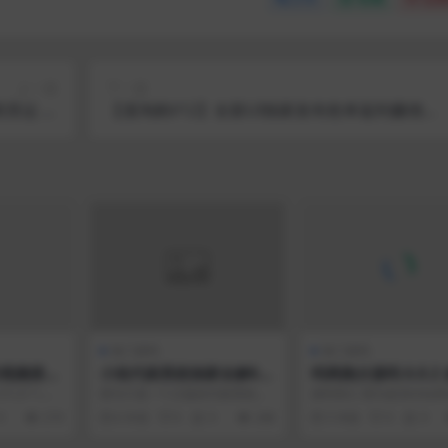
上一篇
下一篇
美营运 附
【溪淘购V12】全新UI独家发布抢单返利赚佣金
视频教程
平台系统源码
热门源码
热门源码
的视频搭建
小炫代刷系统独家全解6.5
码商跑分源码 6.0.2
版本
能PHP跑分系统源
.27 1.增
因为只是一个正版的代刷系统，
源码简介 因为是演示站
2.修复失效
就没有必要向大家分享效果图
不启动socket了。 演示
0
270
6 年前
0
0
268
5 年前
0
0
了。这款源码并非市面上泛滥...
http://...