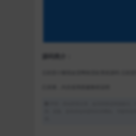
源码简介：
立刻贷小额现金贷网络贷款系统源码 立刻贷
已亲测，内含使用搭建教程说明
声明：本站所有文章，如无特殊说明或标注，
用、采集、发布本站内容到任何网站、书籍等各
理。