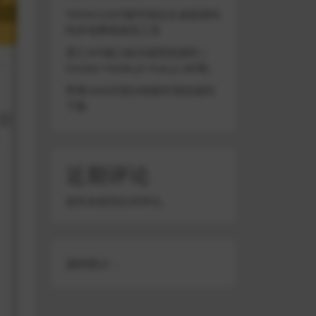
TRON/USDT靓号地址生成器源码
纯本地离线钱包工具
星汇API接口娱乐城系统源码 |
Docker+Node.js+Vue.js (未测)
苹果CMS代理分销插件系统源码
下载
近期评论
您尚未收到任何评论。
源码简介：