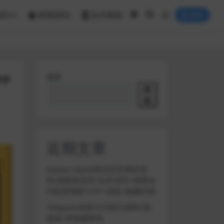
源码
棋牌源码
技术教程
登录
P
搜索
搜
索
近期文章
Galaxy Digital多语言交易所源
码/期权秒合约+杠杆合约+智能合
约投资理财+NTF+贷款+输赢控制
Telegram加拿大28投注源码/修
复版+带搭建教程