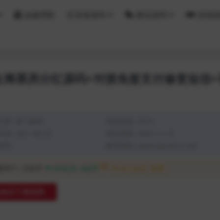
金融理财
区块链源码
微信源码
游戏
众筹票房分红源码+对接免签支付修复短信+
分类:
热门源码
浏览热度: (551)
间: 2021-05-23
最近更新: 2023-11-15
语言:
解压密码: www.qiyuan7.com
8折
通用户:
10金币
VIP会员:
8金币
永久会员:
免费
购买下载权限