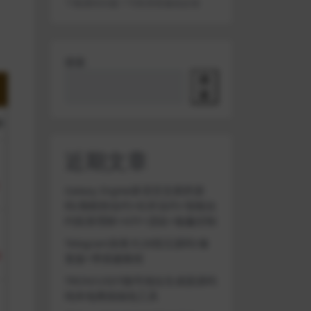
下载遇到问题？可联系客服或反馈
搜索
搜
索
近期文章
Galaxy Digital多语言交易所源
码/期权秒合约+杠杆合约+智能合
约投资理财+NTF+贷款+输赢控制
Telegram加拿大28投注源码/修
复版+带搭建教程
TRON/USDT靓号地址生成器源码
纯本地离线钱包工具