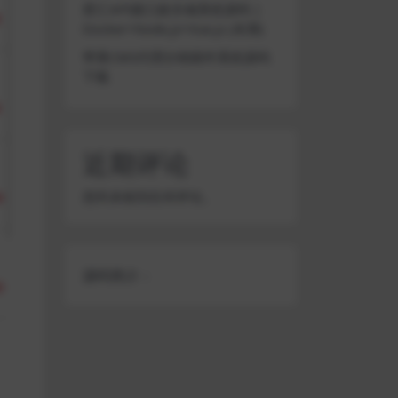
星汇API接口娱乐城系统源码 |
Docker+Node.js+Vue.js (未测)
苹果CMS代理分销插件系统源码
下载
近期评论
您尚未收到任何评论。
源码简介：