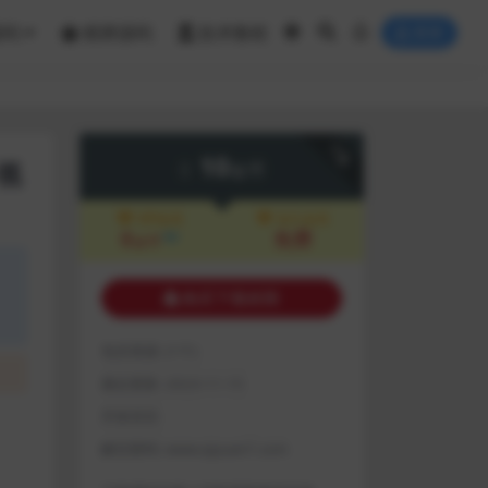
源码
棋牌源码
技术教程
登录
下载
10
视
金币
VIP会员
永久会员
8
免费
8折
金币
购买下载权限
包含资源:
(1个)
最近更新:
2023-11-15
开发语言:
解压密码:
www.qiyuan7.com