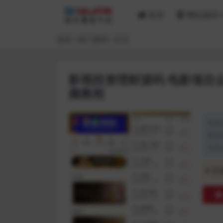
首页
网站源码
首页
热门源码
正文
影视投资理财源码 电影项目
频教程
资源
发布时
开发
普