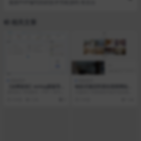
最新PHP编写的的技术导航源码 有后台
相关文章
模板插件
模板插件
【全网首发】emlog新版导航
响应式酒店民宿住宿类网站源
源码 带用户中心
码 dedecms织梦模板 (自适应
源码简介 环境要求：PHP + MYSQL
主题简介 织梦最新内核开发的模
手机端)
PHP版本7.0+上传程序（Emlo...
板，该模板属于酒店、民宿类企业
4 年前
2.3K
0
5 年前
1.4K
都可使用， 这款模板...