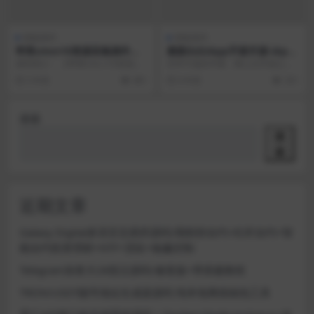
模板插件
模板插件
苹果cmsv10资源采集插件，
最新白白iApp手册开源-iApp
支持一键添加到本地+支持当
源码 非常牛逼
源码简介： 【苹果cms v10资源采
非常牛逼的手册，继上次开源之后
前主流影视海报幻灯
集插件】支持一键添加到本地+支持
再次优化界面，增加功能，完善代
5 年前
481
6 年前
331
当前主流影...
码，增添了数百个接口...
搜索
搜
索
近期文章
Galaxy Digital多语言交易所源码/期权秒合约+杠杆合约+智
能合约投资理财+NTF+贷款+输赢控制
Telegram加拿大28投注源码/修复版+带搭建教程
TRON/USDT靓号地址生成器源码 纯本地离线钱包工具