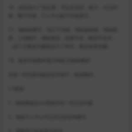
16、全站加入广告位置，可以在首页、帖子、论坛列
表、圈子列表、个人中心帖子列表显示。
17、编辑器重写，有以下功能，增加超链接，增加视
屏，上传附件，增加表情，回复可见，购买可见等，
（这个主要是为重新设计了样式，看起来更舒服）
18、板块列表两种显示风格,宫格和横排
目前一些页面功能还在开发中，敬请期待。
1.3更新
1、修复模板在ios系统存在一些点击问题
2、增加个人中心可以关注好友和聊天
3、调整用户标签显示样式