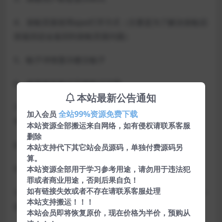
4、发帖页面使用ajax打开方式（主要是为了解决发帖后
按返回还会返回到发帖页面问题）
5、帖子详情显示楼主帖子
6、修复邮件验证不能验证问题
本站最新公告通知
7、修复帖子标题过程文字溢出（管理员管理举、报精
全站99%资源免费下载
加入会员
华帖子位置）
本站资源全部搬运来自网络，如有侵权请联系客服
删除
8、一些不有的细节做了调整
本站支持代下其它站会员源码，单独付费源码另
算。
9、加入个人上传文件显示
本站资源全部用于学习参考用途，请勿用于违法犯
罪或者商业用途，否则后果自负！
如有链接失效或者不存在请联系客服处理
10、下拉无线加载改成点击加载（下拉加载在ios存在一
本站支持搬运！！！
些问题）
本站会员即将恢复原价，现在价格为半价，预购从