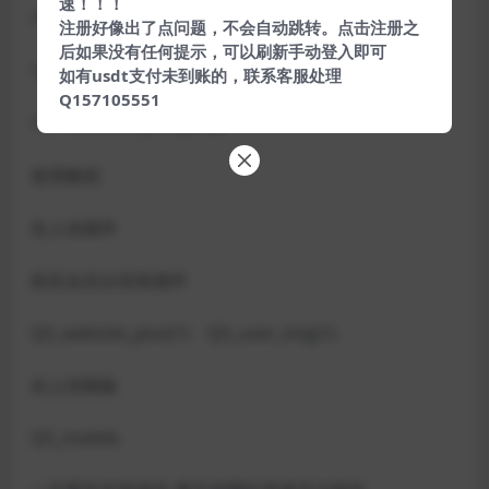
速！！！
11、增加了一个Loading页面加载动画
注册好像出了点问题，不会自动跳转。点击注册之
后如果没有任何提示，可以刷新手动登入即可
12、修复个人中新报审核插件错误
如有usdt支付未到账的，联系客服处理
Q157105551
13、增加列表图片懒加载
使用教程
先上传插件
然后去后台安装插件
QS_website_plus(1) QS_user_img(1)
在上传模板
QS_mobile