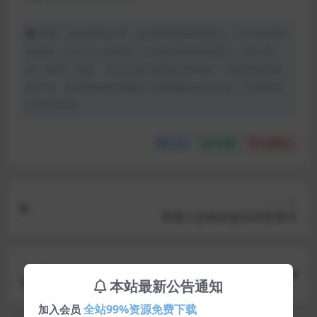
声明：本站所有文章，如无特殊说明或标注，均为本站原
创发布。任何个人或组织，在未征得本站同意时，禁止复
制、盗用、采集、发布本站内容到任何网站、书籍等各类媒
体平台。如若本站内容侵犯了原著者的合法权益，可联系我
们进行处理。
分享
收藏
点赞(
0
)
上一篇
普通人必备的超实用逆袭法
下一篇
首发ND_mobile（大牛窝）免授权手机模板-HYBBS
本站最新公告通知
模板 带教程
全站99%资源免费下载
加入会员