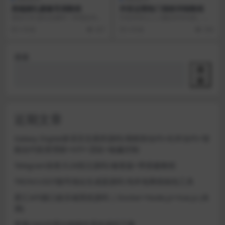
高端婚礼摄像导演教程
抖音运营热门涨粉详细教程
课程介绍 婚礼拍摄时一种感染幸福
抖音具有让人上瘾的所有动机，作
的神圣工作，新人一辈子最重要的
为内容创作者，今天就细致和大家
5 年前
437
6 年前
358
时刻就在你镜头里，...
聊聊短视频的运营核心...
搜索
搜
索
近期文章
Galaxy Digital多语言交易所源码/期权秒合约+杠杆合约+智
能合约投资理财+NTF+贷款+输赢控制
Telegram加拿大28投注源码/修复版+带搭建教程
TRON/USDT靓号地址生成器源码 纯本地离线钱包工具
星汇API接口娱乐城系统源码 | Docker+Node.js+Vue.js (未
测)
苹果CMS代理分销插件系统源码下载