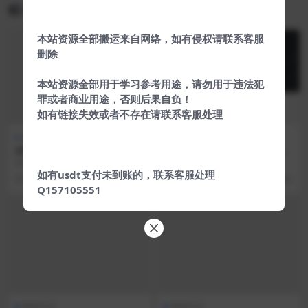
相关文章
本站资源全部搬运来自网络，如有侵权请联系客服
删除
本站资源全部用于学习参考用途，请勿用于违法犯
罪或者商业用途，否则后果自负！
如有链接失效或者不存在请联系客服处理
网络技术
网络技术
2019跨境电商VIP实操视频教
手把手教你国外搬运项目赚美
程
刀了
亚马逊注册流程图-企业店铺.ppt –
大家好，我是小乐，今天跟大家聊
1.96MB 亚马逊注册流程图-个人店
一聊一个国外的Google搬运的项
如有usdt支付未到账的，联系客服处理
6 年前
392
5 年前
882
铺...
目，其实很多国外...
Q157105551
网络技术
网络技术