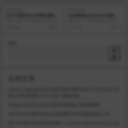
网站源码
网站源码
APP下载页Html5网站源码分
80后影视wordpress主题 门
享 上传即用
户视频LoveVideo主题 word
APP下载页Html5网站源码分享 上
源码介绍： 80后影视制作共享的一
press视频主题
传即用 直接上传就可以使用 ,有需
款视频门户网站，共享精神值得鼓
8 年前
367
7 年前
211
要的下载...
舞。本站亲测可用...
搜索
搜
索
近期文章
Galaxy Digital多语言交易所源码/期权秒合约+杠杆合约+智
能合约投资理财+NTF+贷款+输赢控制
Telegram加拿大28投注源码/修复版+带搭建教程
TRON/USDT靓号地址生成器源码 纯本地离线钱包工具
星汇API接口娱乐城系统源码 | Docker+Node.js+Vue.js (未