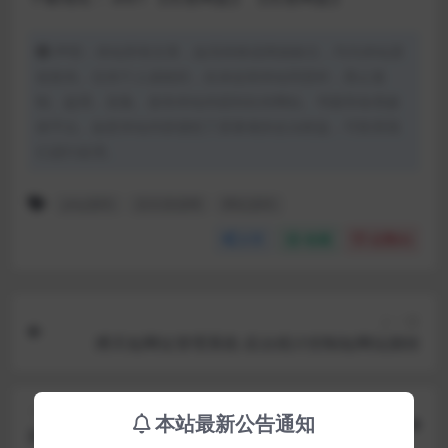
声明：本站所有文章，如无特殊说明或标注，均为本站原
创发布。任何个人或组织，在未征得本站同意时，禁止复
制、盗用、采集、发布本站内容到任何网站、书籍等各类媒
体平台。如若本站内容侵犯了原著者的合法权益，可联系我
们进行处理。
php源码
启元资源网
网站源码
分享
收藏
点赞(
0
)
上一篇
搏天短网址管理系统-后台统计控制短网址跳转
下一篇
本站最新公告通知
新UI界面Thinkphp霸屏天下微信抖音快手关注点赞