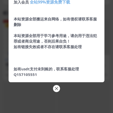
全站99%资源免费下载
加入会员
任务平台源码
相关文章
本站资源全部搬运来自网络，如有侵权请联系客服
删除
VIP
本站资源全部用于学习参考用途，请勿用于违法犯
罪或者商业用途，否则后果自负！
如有链接失效或者不存在请联系客服处理
交易所
热门源码
网站源码
富汇交易所V3.0版源码 区块链
PHP网站源码阿进无限流量卡
证券股票 期货交易所 虚拟交
官网V2.1最新版
如有usdt支付未到账的，联系客服处理
源码简介 富汇交易所V3.0版源码/区
1.修复已知bug 2.新增“Robot”设置
易 代理系统源码
块链 证券股票/期货交易所/虚拟交
3.新增“背景音乐”设置 4.新...
Q157105551
4 年前
1.9K
128
8 年前
270
易/代理...