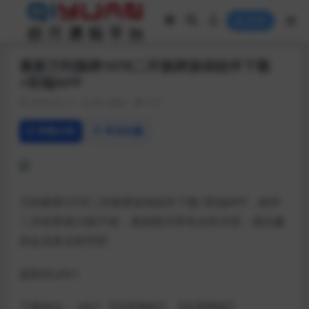
登录
最新万利旗牌1078二开旗牌游戏组件下载
+双端APP
2020-02-17
热门源码
370
详情介绍
常见问题
万利棋牌1078二开棋牌游戏组件下载+双端APP，精华
二开的界面UI挺不错，真钱模式带有全民代理，感兴趣
的会员拿去研究吧
提取码:a9z1
下载地址： a9z1
【百度网盘】
【百度网盘】