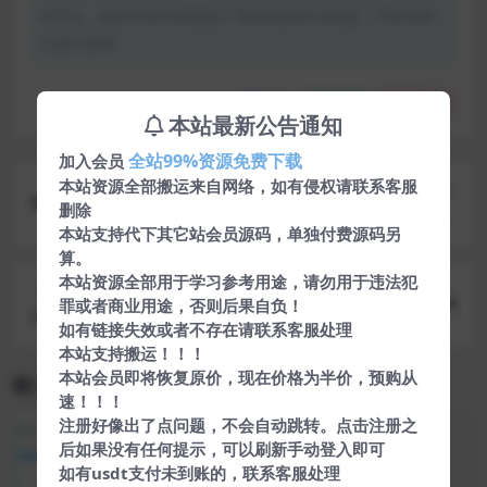
体平台。如若本站内容侵犯了原著者的合法权益，可联系我
们进行处理。
分享
收藏
点赞(
0
)
本站最新公告通知
全站99%资源免费下载
加入会员
本站资源全部搬运来自网络，如有侵权请联系客服
上一篇
删除
网站转换APP源代码 WebAPP源代码 网站生成APP
本站支持代下其它站会员源码，单独付费源码另
源代码 Flutter项目 带控制端
算。
本站资源全部用于学习参考用途，请勿用于违法犯
下一篇
罪或者商业用途，否则后果自负！
[PHPCMS]高仿精美大气自适应拿站资源下载网站
如有链接失效或者不存在请联系客服处理
源码 可用资源售卖
本站支持搬运！！！
本站会员即将恢复原价，现在价格为半价，预购从
相关文章
速！！！
注册好像出了点问题，不会自动跳转。点击注册之
后如果没有任何提示，可以刷新手动登入即可
如有usdt支付未到账的，联系客服处理